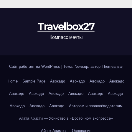
Travelbox27
Компасс мечты
Сайт работает на WordPress
|
Тема: Newsup, автор
Themeansar
Home
Sample Page
Авокадо
Авокадо
Авокадо
Авокадо
Авокадо
Авокадо
Авокадо
Авокадо
Авокадо
Авокадо
Авокадо
Авокадо
Авокадо
Авторам и правообладателям
Агата Кристи — Убийство в «Восточном экспрессе»
Айзек Азимов — Основание