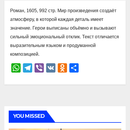
Роман, 1605, 992 стр. Мир произведения создаёт
атмосферу, в которой каждая деталь имеет
значение. Герои выписаны объёмно и вызывают
сильный эмоциональный отклик. Текст отличается
выразительным языком и продуманной
композицией.
W
T
Vi
V
O
О
h
el
b
K
d
тп
at
e
er
n
р
s
gr
o
а
A
a
kl
в
p
m
a
и
YOU MISSED
p
ss
ть