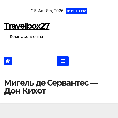
Перейти
Сб. Авг 8th, 2026
8:11:11 PM
к
содержанию
Travelbox27
Компасс мечты
Мигель де Сервантес —
Дон Кихот