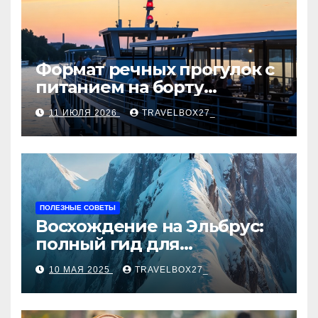
ni
ki
Формат речных прогулок с
питанием на борту
теплохода
11 ИЮЛЯ 2026
TRAVELBOX27_
ПОЛЕЗНЫЕ СОВЕТЫ
Восхождение на Эльбрус:
полный гид для
покорителя высочайшей
10 МАЯ 2025
TRAVELBOX27_
вершины Европы