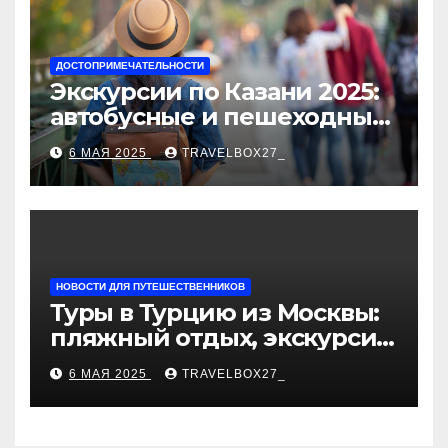
ДОСТОПРИМЕЧАТЕЛЬНОСТИ
Экскурсии по Казани 2025:
автобусные и пешеходные
туры от туроператора
6 МАЯ 2025
TRAVELBOX27_
«Казан360»
НОВОСТИ ДЛЯ ПУТЕШЕСТВЕННИКОВ
Туры в Турцию из Москвы:
пляжный отдых, экскурсии
и лучшие курорты
6 МАЯ 2025
TRAVELBOX27_