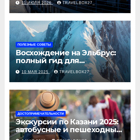
11 ИЮЛЯ 2026
TRAVELBOX27_
ПОЛЕЗНЫЕ СОВЕТЫ
Восхождение на Эльбрус:
полный гид для
покорителя высочайшей
10 МАЯ 2025
TRAVELBOX27_
вершины Европы
ДОСТОПРИМЕЧАТЕЛЬНОСТИ
Экскурсии по Казани 2025:
автобусные и пешеходные
туры от туроператора