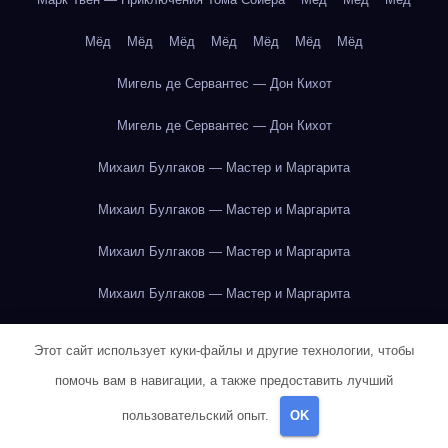
Мёд
Мёд
Мёд
Мёд
Мёд
Мёд
Мёд
Мигель де Сервантес — Дон Кихот
Мигель де Сервантес — Дон Кихот
Михаил Булгаков — Мастер и Маргарита
Михаил Булгаков — Мастер и Маргарита
Михаил Булгаков — Мастер и Маргарита
Михаил Булгаков — Мастер и Маргарита
Михаил Булгаков — Мастер и Маргарита
Этот сайт использует куки-файлы и другие технологии, чтобы
Михаил Булгаков — Мастер и Маргарита
помочь вам в навигации, а также предоставить лучший
пользовательский опыт.
OK
Михаил Булгаков — Мастер и Маргарита