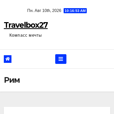
Перейти
Пн. Авг 10th, 2026
10:16:53 AM
к
содержанию
Travelbox27
Компасс мечты
Рим