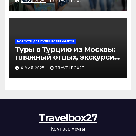
6 МАЯ 2025
TRAVELBOX27_
«Казан360»
НОВОСТИ ДЛЯ ПУТЕШЕСТВЕННИКОВ
Туры в Турцию из Москвы:
пляжный отдых, экскурсии
и лучшие курорты
6 МАЯ 2025
TRAVELBOX27_
Travelbox27
Компасс мечты