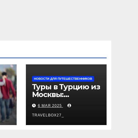
НОВОСТИ ДЛЯ ПУТЕШЕСТВЕННИКОВ
Туры в Турцию из
Москвы:
пляжный отдых,
6 МАЯ 2025
экскурсии и
лучшие курорты
TRAVELBOX27_