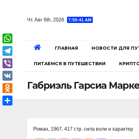
Перейти
к
Чт. Авг 6th, 2026
7:55:42 AM
содержанию
ГЛАВНАЯ
НОВОСТИ ДЛЯ ПУ
W
h
T
ПИТАЕМСЯ В ПУТЕШЕСТВИИ
КРИПТ
a
e
V
t
l
Габриэль Гарсиа Марке
i
V
s
e
b
K
A
O
g
e
p
d
r
О
r
p
n
a
т
o
Роман, 1967, 417 стр. сила воли и характер
m
п
k