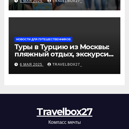
6 МАЯ 2025
TRAVELBOX27_
«Казан360»
НОВОСТИ ДЛЯ ПУТЕШЕСТВЕННИКОВ
Туры в Турцию из Москвы:
пляжный отдых, экскурсии
и лучшие курорты
6 МАЯ 2025
TRAVELBOX27_
Travelbox27
Компасс мечты