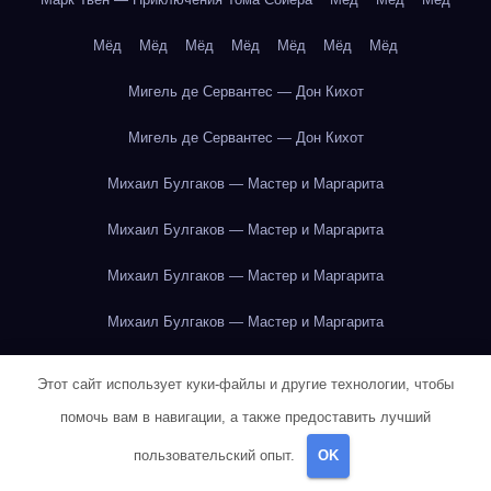
Мёд
Мёд
Мёд
Мёд
Мёд
Мёд
Мёд
Мигель де Сервантес — Дон Кихот
Мигель де Сервантес — Дон Кихот
Михаил Булгаков — Мастер и Маргарита
Михаил Булгаков — Мастер и Маргарита
Михаил Булгаков — Мастер и Маргарита
Михаил Булгаков — Мастер и Маргарита
Михаил Булгаков — Мастер и Маргарита
Этот сайт использует куки-файлы и другие технологии, чтобы
Михаил Булгаков — Мастер и Маргарита
помочь вам в навигации, а также предоставить лучший
пользовательский опыт.
OK
Михаил Булгаков — Мастер и Маргарита