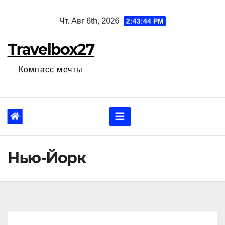
Перейти
Чт. Авг 6th, 2026
2:43:45 PM
к
содержанию
Travelbox27
Компасс мечты
Нью-Йорк