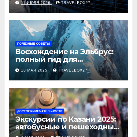
11 ИЮЛЯ 2026
TRAVELBOX27_
ПОЛЕЗНЫЕ СОВЕТЫ
Восхождение на Эльбрус:
полный гид для
покорителя высочайшей
10 МАЯ 2025
TRAVELBOX27_
вершины Европы
ДОСТОПРИМЕЧАТЕЛЬНОСТИ
Экскурсии по Казани 2025:
автобусные и пешеходные
туры от туроператора