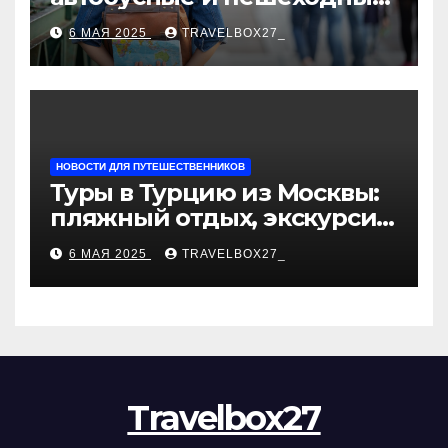
туры от туроператора
6 МАЯ 2025
TRAVELBOX27_
«Казан360»
НОВОСТИ ДЛЯ ПУТЕШЕСТВЕННИКОВ
Туры в Турцию из Москвы:
пляжный отдых, экскурсии
и лучшие курорты
6 МАЯ 2025
TRAVELBOX27_
Travelbox27