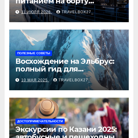
питанием на борту
теплохода
11 ИЮЛЯ 2026
TRAVELBOX27_
ПОЛЕЗНЫЕ СОВЕТЫ
Восхождение на Эльбрус:
полный гид для
покорителя высочайшей
10 МАЯ 2025
TRAVELBOX27_
вершины Европы
ДОСТОПРИМЕЧАТЕЛЬНОСТИ
Экскурсии по Казани 2025:
автобусные и пешеходные