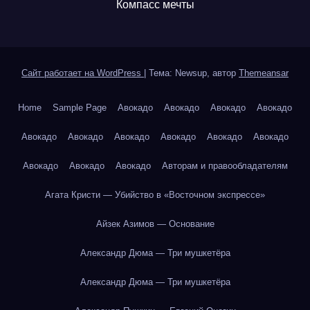
Компасс мечты
Сайт работает на WordPress
|
Тема: Newsup, автор
Themeansar
Home
Sample Page
Авокадо
Авокадо
Авокадо
Авокадо
Авокадо
Авокадо
Авокадо
Авокадо
Авокадо
Авокадо
Авокадо
Авокадо
Авокадо
Авторам и правообладателям
Агата Кристи — Убийство в «Восточном экспрессе»
Айзек Азимов — Основание
Александр Дюма — Три мушкетёра
Александр Дюма — Три мушкетёра