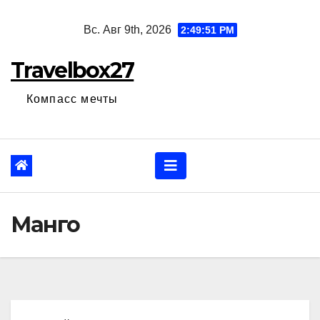
Перейти
Вс. Авг 9th, 2026
2:49:52 PM
к
содержанию
Travelbox27
Компасс мечты
Манго