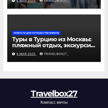
6 МАЯ 2025
TRAVELBOX27_
«Казан360»
НОВОСТИ ДЛЯ ПУТЕШЕСТВЕННИКОВ
Туры в Турцию из Москвы:
пляжный отдых, экскурсии
и лучшие курорты
6 МАЯ 2025
TRAVELBOX27_
Travelbox27
Компасс мечты