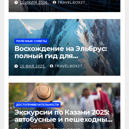
11 ИЮЛЯ 2026
TRAVELBOX27_
ПОЛЕЗНЫЕ СОВЕТЫ
Восхождение на Эльбрус:
полный гид для
покорителя высочайшей
10 МАЯ 2025
TRAVELBOX27_
вершины Европы
ДОСТОПРИМЕЧАТЕЛЬНОСТИ
Экскурсии по Казани 2025:
автобусные и пешеходные
туры от туроператора