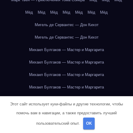
Мёд
Мёд
Мёд
Мёд
Мёд
Мёд
Мёд
Мигель де Сервантес — Дон Кихот
Мигель де Сервантес — Дон Кихот
Михаил Булгаков — Мастер и Маргарита
Михаил Булгаков — Мастер и Маргарита
Михаил Булгаков — Мастер и Маргарита
Михаил Булгаков — Мастер и Маргарита
Михаил Булгаков — Мастер и Маргарита
Этот сайт использует куки-файлы и другие технологии, чтобы
Михаил Булгаков — Мастер и Маргарита
помочь вам в навигации, а также предоставить лучший
пользовательский опыт.
OK
Михаил Булгаков — Мастер и Маргарита