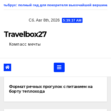
Перейти
 для покорителя высочайшей вершины Европы
Экскурси
к
содержанию
Сб. Авг 8th, 2026
5:39:39 AM
Travelbox27
Компасс мечты
Формат речных прогулок с питанием на
борту теплохода