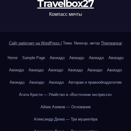
Travelbox27
Компасс мечты
Сайт работает на WordPress
|
Тема: Newsup, автор
Themeansar
Home
Sample Page
Авокадо
Авокадо
Авокадо
Авокадо
Авокадо
Авокадо
Авокадо
Авокадо
Авокадо
Авокадо
Авокадо
Авокадо
Авокадо
Авторам и правообладателям
Агата Кристи — Убийство в «Восточном экспрессе»
Айзек Азимов — Основание
Александр Дюма — Три мушкетёра