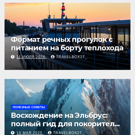
Формат речных прогулок с
питанием на борту теплохода
11 ИЮЛЯ 2026
TRAVELBOX27_
ПОЛЕЗНЫЕ СОВЕТЫ
Восхождение на Эльбрус:
полный гид для покорителя
высочайшей вершины
10 МАЯ 2025
TRAVELBOX27_