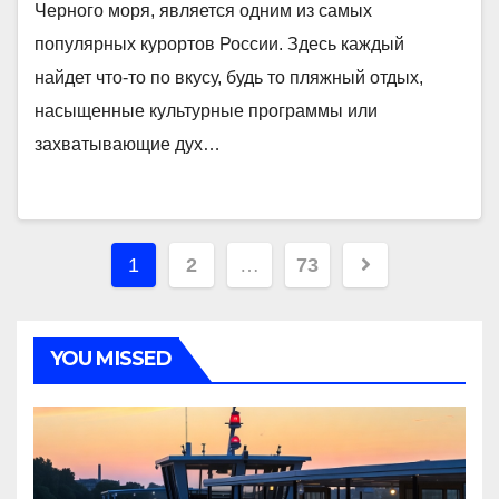
Черного моря, является одним из самых
популярных курортов России. Здесь каждый
найдет что-то по вкусу, будь то пляжный отдых,
насыщенные культурные программы или
захватывающие дух…
Пагинация
1
2
…
73
записей
YOU MISSED