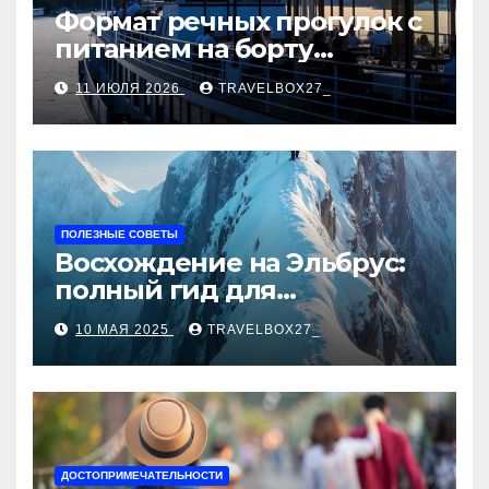
Формат речных прогулок с
питанием на борту
теплохода
11 ИЮЛЯ 2026
TRAVELBOX27_
ПОЛЕЗНЫЕ СОВЕТЫ
Восхождение на Эльбрус:
полный гид для
покорителя высочайшей
10 МАЯ 2025
TRAVELBOX27_
вершины Европы
ДОСТОПРИМЕЧАТЕЛЬНОСТИ