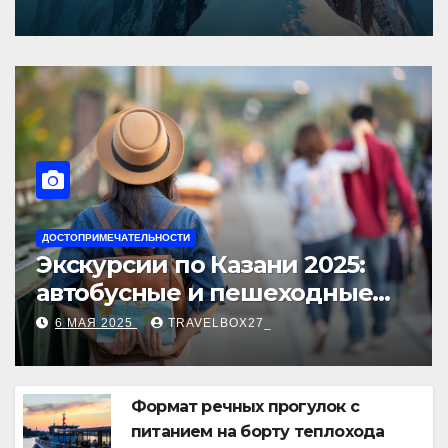
Европы
ОПРИМЕЧАТЕЛЬНОСТИ
НОВОСТИ Д
скурсии по Казани 2025:
Туры
тобусные и пешеходные
пляж
ры от туроператора
лучш
МАЯ 2025
TRAVELBOX27_
6 МАЯ
азан360»
Формат речных прогулок с
питанием на борту теплохода