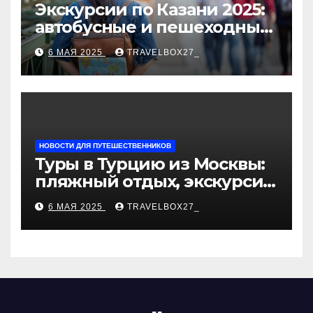
Экскурсии по Казани 2025:
автобусные и пешеходные
туры от туроператора
6 МАЯ 2025
TRAVELBOX27_
«Казан360»
НОВОСТИ ДЛЯ ПУТЕШЕСТВЕННИКОВ
Туры в Турцию из Москвы:
пляжный отдых, экскурсии
и лучшие курорты
6 МАЯ 2025
TRAVELBOX27_