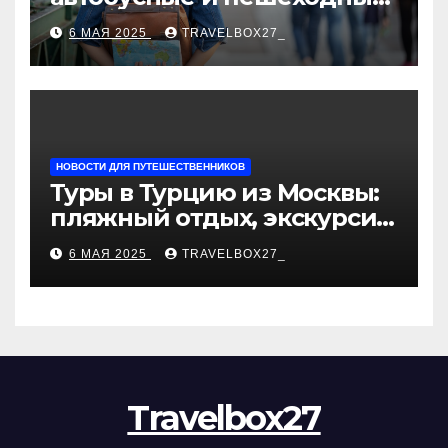
туры от туроператора
6 МАЯ 2025
TRAVELBOX27_
«Казан360»
НОВОСТИ ДЛЯ ПУТЕШЕСТВЕННИКОВ
Туры в Турцию из Москвы:
пляжный отдых, экскурсии
и лучшие курорты
6 МАЯ 2025
TRAVELBOX27_
Travelbox27