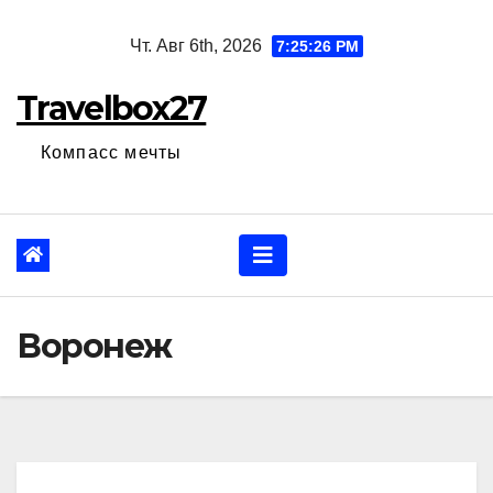
Перейти
Чт. Авг 6th, 2026
7:25:27 PM
к
содержанию
Travelbox27
Компасс мечты
Воронеж