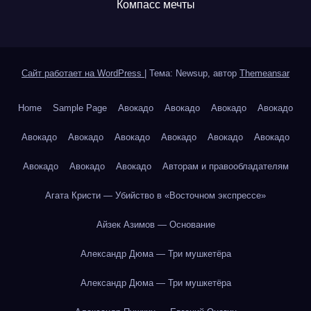
Компасс мечты
Сайт работает на WordPress
|
Тема: Newsup, автор
Themeansar
Home
Sample Page
Авокадо
Авокадо
Авокадо
Авокадо
Авокадо
Авокадо
Авокадо
Авокадо
Авокадо
Авокадо
Авокадо
Авокадо
Авокадо
Авторам и правообладателям
Агата Кристи — Убийство в «Восточном экспрессе»
Айзек Азимов — Основание
Александр Дюма — Три мушкетёра
Александр Дюма — Три мушкетёра