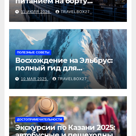
питанием на борту
теплохода
11 ИЮЛЯ 2026
TRAVELBOX27_
ПОЛЕЗНЫЕ СОВЕТЫ
Восхождение на Эльбрус:
полный гид для
покорителя высочайшей
10 МАЯ 2025
TRAVELBOX27_
вершины Европы
ДОСТОПРИМЕЧАТЕЛЬНОСТИ
Экскурсии по Казани 2025:
автобусные и пешеходные