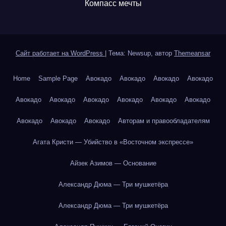
Компасс мечты
Сайт работает на WordPress
|
Тема: Newsup, автор
Themeansar
Home
Sample Page
Авокадо
Авокадо
Авокадо
Авокадо
Авокадо
Авокадо
Авокадо
Авокадо
Авокадо
Авокадо
Авокадо
Авокадо
Авокадо
Авторам и правообладателям
Агата Кристи — Убийство в «Восточном экспрессе»
Айзек Азимов — Основание
Александр Дюма — Три мушкетёра
Александр Дюма — Три мушкетёра