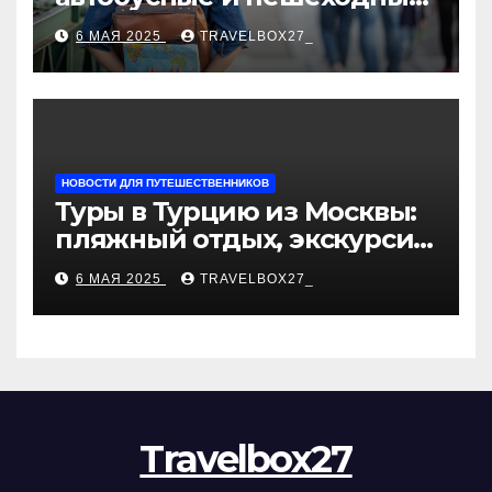
туры от туроператора
6 МАЯ 2025
TRAVELBOX27_
«Казан360»
НОВОСТИ ДЛЯ ПУТЕШЕСТВЕННИКОВ
Туры в Турцию из Москвы:
пляжный отдых, экскурсии
и лучшие курорты
6 МАЯ 2025
TRAVELBOX27_
Travelbox27