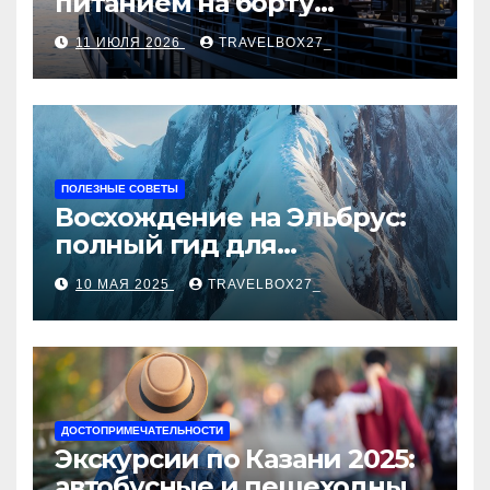
питанием на борту
теплохода
11 ИЮЛЯ 2026
TRAVELBOX27_
ПОЛЕЗНЫЕ СОВЕТЫ
Восхождение на Эльбрус:
полный гид для
покорителя высочайшей
10 МАЯ 2025
TRAVELBOX27_
вершины Европы
ДОСТОПРИМЕЧАТЕЛЬНОСТИ
Экскурсии по Казани 2025:
автобусные и пешеходные