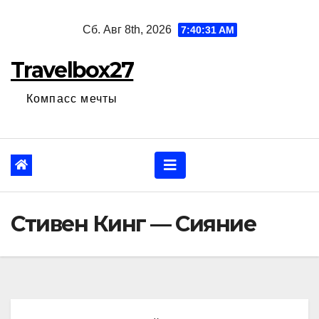
Перейти
Сб. Авг 8th, 2026
7:40:32 AM
к
содержанию
Travelbox27
Компасс мечты
Стивен Кинг — Сияние