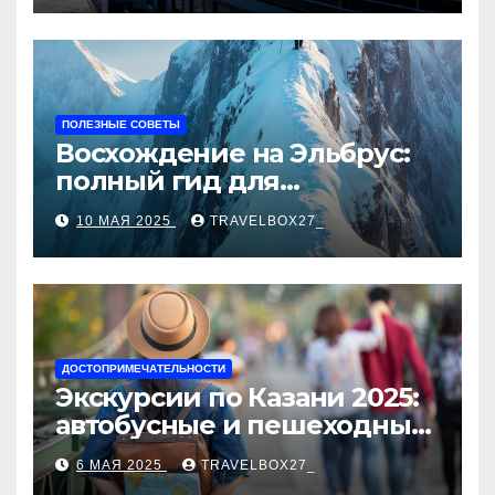
ПОЛЕЗНЫЕ СОВЕТЫ
Восхождение на Эльбрус:
полный гид для
покорителя высочайшей
10 МАЯ 2025
TRAVELBOX27_
вершины Европы
ДОСТОПРИМЕЧАТЕЛЬНОСТИ
Экскурсии по Казани 2025:
автобусные и пешеходные
туры от туроператора
6 МАЯ 2025
TRAVELBOX27_
«Казан360»