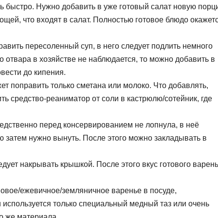
ь быстро. Нужно добавить в уже готовый салат новую порц
ощей, что входят в салат. Полностью готовое блюдо окажет
править пересоленный суп, в него следует подлить немного
о отвара в хозяйстве не наблюдается, то можно добавить в
вести до кипения.
т поправить только сметана или молоко. Что добавлять,
ь средство-реаниматор от соли в кастрюлю/сотейник, где
едственно перед консервированием не лопнула, в неё
ю затем нужно вынуть. После этого можно закладывать в
дует накрывать крышкой. После этого вкус готового варен
новое/ежевичное/земляничное варенье в посуде,
и используется только специальный медный таз или очень
о же материала.