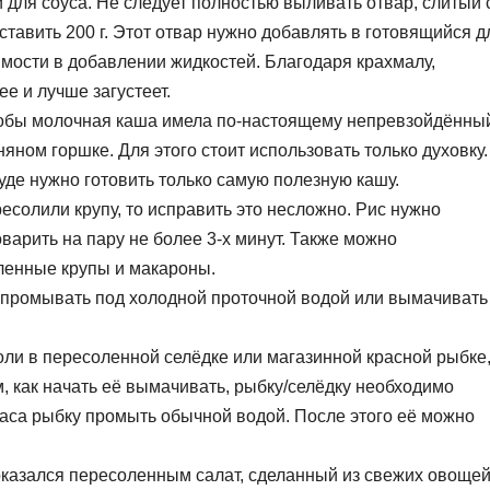
 для соуса. Не следует полностью выливать отвар, слитый 
ставить 200 г. Этот отвар нужно добавлять в готовящийся д
имости в добавлении жидкостей. Благодаря крахмалу,
е и лучше загустеет.
 чтобы молочная каша имела по-настоящему непревзойдённы
няном горшке. Для этого стоит использовать только духовку.
суде нужно готовить только самую полезную кашу.
ресолили крупу, то исправить это несложно. Рис нужно
варить на пару не более 3-х минут. Также можно
ленные крупы и макароны.
 промывать под холодной проточной водой или вымачивать
оли в пересоленной селёдке или магазинной красной рыбке
, как начать её вымачивать, рыбку/селёдку необходимо
часа рыбку промыть обычной водой. После этого её можно
 оказался пересоленным салат, сделанный из свежих овощей