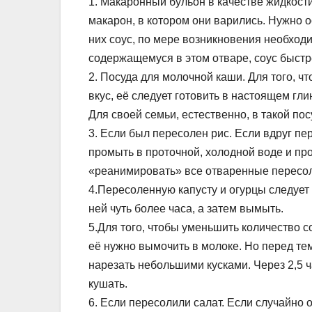
1. Макаронный бульон в качестве жидкости
макарон, в котором они варились. Нужно о
них соус, по мере возникновения необход
содержащемуся в этом отваре, соус быстре
2. Посуда для молочной каши. Для того,
вкус, её следует готовить в настоящем гли
Для своей семьи, естественно, в такой по
3. Если был пересолен рис. Если вдруг пе
промыть в проточной, холодной воде и про
«реанимировать» все отваренные пересо
4.Пересоленную капусту и огурцы следует
ней чуть более часа, а затем вымыть.
5.Для того, чтобы уменьшить количество с
её нужно вымочить в молоке. Но перед тем
нарезать небольшими кусками. Через 2,5 
кушать.
6. Если пересолили салат. Если случайно