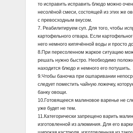
то исправить исправить блюдо можно очен
несолёной смеси, состоящей из этих же ов
с превосходным вкусом.
7. Реабилитируем суп. Для того, чтобы ис
картофельного отвара. Если картофельног
него немного кипячённой воды и просто до
8.При пересоленном жаркое ситуацию може
решать нужно быстро. Необходимо положит
находится блюдо и немного его потушить.
9.Чтобы баночка при ошпаривании непоср
следует поместить чайную ложечку, котору
банку овощи.
10.Готовящееся малиновое варенье не сле
уже будет не тем.
11.Категорически запрещено варить мали
изготовленной из алюминия. Для его варк
широкая кастрюля, изготовленная из таког