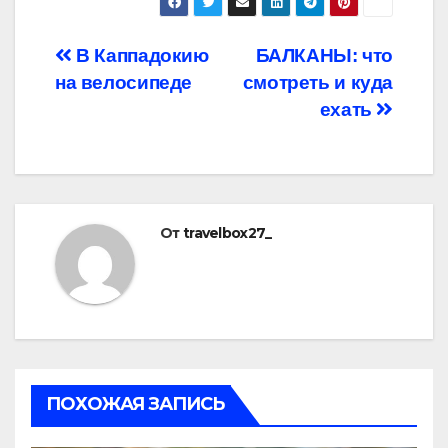
Навигация
В Каппадокию
БАЛКАНЫ: что
на велосипеде
смотреть и куда
по
ехать
записям
От
travelbox27_
ПОХОЖАЯ ЗАПИСЬ