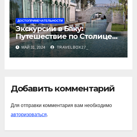
ДОСТОПРИМЕЧАТЕЛЬНОСТИ
Экскурсии в Баку:
Путешествие по Столице
Азербайджана
МАЙ 31, 2024
TRAVELBOX27_
Добавить комментарий
Для отправки комментария вам необходимо
авторизоваться
.