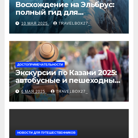
Восхождение на Эльбрус:
полный гид для
покорителя высочайшей
10 МАЯ 2025
TRAVELBOX27_
вершины Европы
ДОСТОПРИМЕЧАТЕЛЬНОСТИ
Экскурсии по Казани 2025:
автобусные и пешеходные
туры от туроператора
6 МАЯ 2025
TRAVELBOX27_
«Казан360»
НОВОСТИ ДЛЯ ПУТЕШЕСТВЕННИКОВ