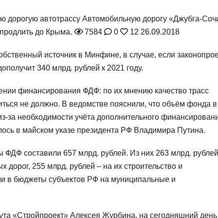
ую дорогую автотрассу
Автомобильную дорогу «Джубга-Соч
 продлить до Крыма.
7584
0
12
26.09.2018
обственный источник в Минфине, в случае, если законопрое
получит 340 млрд. рублей к 2021 году.
ении финансирования ФДФ: по их мнению качество трасс
иться не должно. В ведомстве пояснили, что объём фонда в
из-за необходимости учёта дополнительного финансирован
лось в майском указе президента РФ Владимира Путина.
 ФДФ составили 657 млрд. рублей. Из них 263 млрд. рубле
дорог, 255 млрд. рублей – на их строительство и
ли в бюджеты субъектов РФ на муниципальные и
тута «Стройпроект» Алексея Журбина, на сегодняшний день