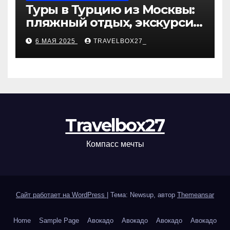
Туры в Турцию из Москвы:
пляжный отдых, экскурсии
и лучшие курорты
6 МАЯ 2025
TRAVELBOX27_
Travelbox27
Компасс мечты
Сайт работает на WordPress
|
Тема: Newsup, автор
Themeansar
Home
Sample Page
Авокадо
Авокадо
Авокадо
Авокадо