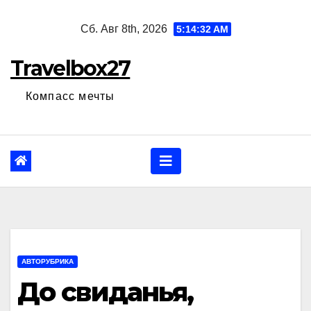
Перейти
Сб. Авг 8th, 2026
5:14:33 AM
к
содержанию
Travelbox27
Компасс мечты
АВТОРУБРИКА
До свиданья,