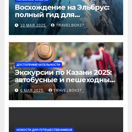
Восхождение на Эльбрус:
полный гид для
покорителя высочайшей
10 МАЯ 2025
TRAVELBOX27_
вершины Европы
ДОСТОПРИМЕЧАТЕЛЬНОСТИ
Экскурсии по Казани 2025:
автобусные и пешеходные
туры от туроператора
6 МАЯ 2025
TRAVELBOX27_
«Казан360»
НОВОСТИ ДЛЯ ПУТЕШЕСТВЕННИКОВ