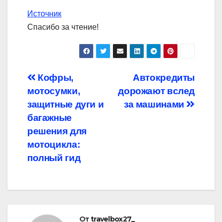
Источник
Спасибо за чтение!
Навигация
Кофры,
Автокредиты
мотосумки,
дорожают вслед
по
защитные дуги и
за машинами
записям
багажные
решения для
мотоцикла:
полный гид
От
travelbox27_