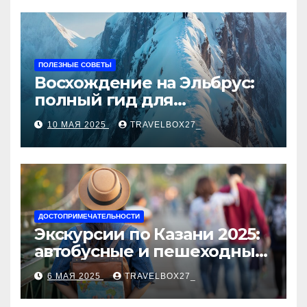
ПОЛЕЗНЫЕ СОВЕТЫ
Восхождение на Эльбрус:
полный гид для
покорителя высочайшей
10 МАЯ 2025
TRAVELBOX27_
вершины Европы
ДОСТОПРИМЕЧАТЕЛЬНОСТИ
Экскурсии по Казани 2025:
автобусные и пешеходные
туры от туроператора
6 МАЯ 2025
TRAVELBOX27_
«Казан360»