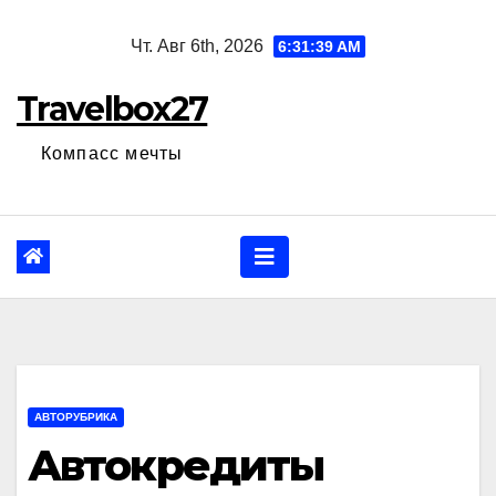
Перейти
Чт. Авг 6th, 2026
6:31:40 AM
к
содержанию
Travelbox27
Компасс мечты
АВТОРУБРИКА
Автокредиты