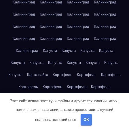
Калининград
Калининград
Калининград
Калининград
Калининград
Калининград
Калининград
Калининград
Калининград
Калининград
Калининград
Калининград
Калининград
Калининград
Калининград
Калининград
Калининград
Капуста
Капуста
Капуста
Капуста
Капуста
Капуста
Капуста
Капуста
Капуста
Капуста
Капуста
Карта сайта
Картофель
Картофель
Картофель
Картофель
Картофель
Картофель
Картофель
Картофель
Картофель
Картофель
Картофель
Этот сайт использует куки-файлы и другие технологии, чтобы
помочь вам в навигации, а также предоставить лучший
Картофель
Картофель
Картофель
Картофель
Кейптаун
пользовательский опыт.
OK
Кейптаун
Кейптаун
Кейптаун
Кейптаун
Кейптаун