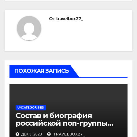
От
travelbox27_
ПОХОЖАЯ ЗАПИСЬ
UNCATEGORISED
Состав и биография
российской поп-группы
«Иванушки интернешнл»
ДЕК 3, 2023
TRAVELBOX27_