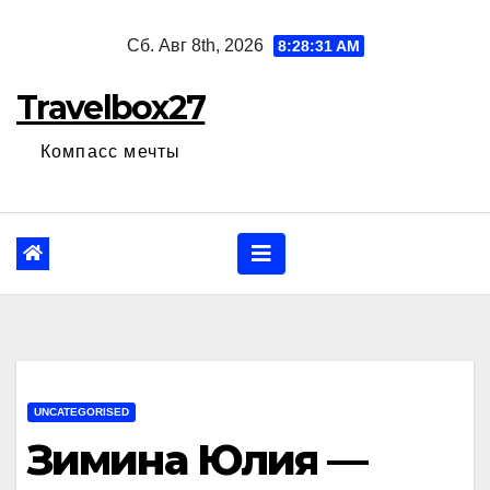
Перейти
Сб. Авг 8th, 2026
8:28:33 AM
к
содержанию
Travelbox27
Компасс мечты
UNCATEGORISED
Зимина Юлия —