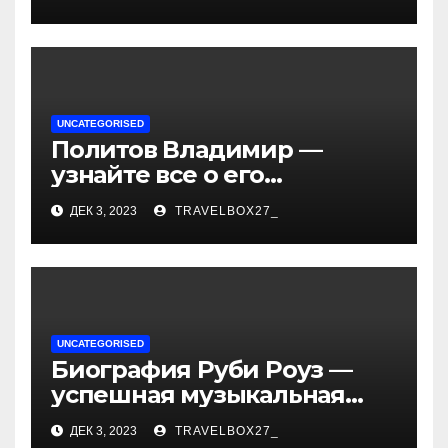
— история успеха, музыка
и судьбы участников
UNCATEGORISED
Политов Владимир —
узнайте все о его
биографии, возрасте и
ДЕК 3, 2023
TRAVELBOX27_
впечатляющих
достижениях!
UNCATEGORISED
Биография Руби Роуз —
успешная музыкальная
карьера, личная жизнь и
ДЕК 3, 2023
TRAVELBOX27_
знаковые достижения