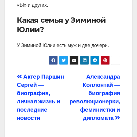
«Ы» и других.
Какая семья у Зиминой
Юлии?
У Зиминой Юлии есть муж и две дочери.
Навигация
Актер Паршин
Александра
Сергей —
Коллонтай —
по
биография,
биография
записям
личная жизнь и
революционерки,
последние
феминистки и
новости
дипломата