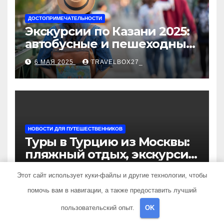
ДОСТОПРИМЕЧАТЕЛЬНОСТИ
Экскурсии по Казани 2025:
автобусные и пешеходные
туры от туроператора
6 МАЯ 2025
TRAVELBOX27_
«Казан360»
НОВОСТИ ДЛЯ ПУТЕШЕСТВЕННИКОВ
Туры в Турцию из Москвы:
пляжный отдых, экскурсии
и лучшие курорты
6 МАЯ 2025
TRAVELBOX27_
Этот сайт использует куки-файлы и другие технологии, чтобы
помочь вам в навигации, а также предоставить лучший
пользовательский опыт.
OK