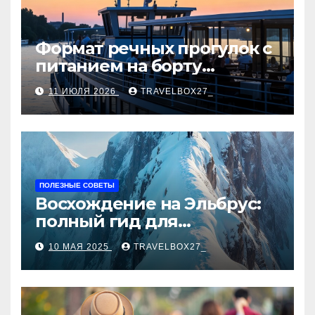
Формат речных прогулок с
питанием на борту
теплохода
11 ИЮЛЯ 2026
TRAVELBOX27_
ПОЛЕЗНЫЕ СОВЕТЫ
Восхождение на Эльбрус:
полный гид для
покорителя высочайшей
10 МАЯ 2025
TRAVELBOX27_
вершины Европы