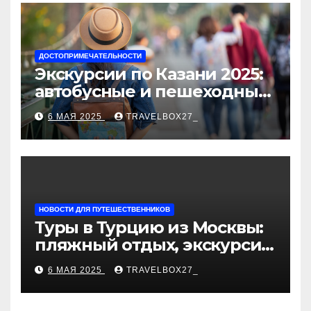
ДОСТОПРИМЕЧАТЕЛЬНОСТИ
Экскурсии по Казани 2025:
автобусные и пешеходные
туры от туроператора
6 МАЯ 2025
TRAVELBOX27_
«Казан360»
НОВОСТИ ДЛЯ ПУТЕШЕСТВЕННИКОВ
Туры в Турцию из Москвы:
пляжный отдых, экскурсии
и лучшие курорты
6 МАЯ 2025
TRAVELBOX27_