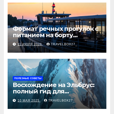
Формат речных прогулок с
питанием на борту
теплохода
11 ИЮЛЯ 2026
TRAVELBOX27_
ПОЛЕЗНЫЕ СОВЕТЫ
Восхождение на Эльбрус:
полный гид для
покорителя высочайшей
10 МАЯ 2025
TRAVELBOX27_
вершины Европы