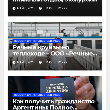
и лучшие курорты
МАЙ 6, 2025
TRAVELBOX27_
НОВОСТИ ДЛЯ ПУТЕШЕСТВЕННИКОВ
Речные круизы на
теплоходе – ООО «Речные
путешествия»
МАЙ 3, 2025
TRAVELBOX27_
НОВОСТИ ДЛЯ ПУТЕШЕСТВЕННИКОВ
Как получить гражданство
Аргентины: Полное