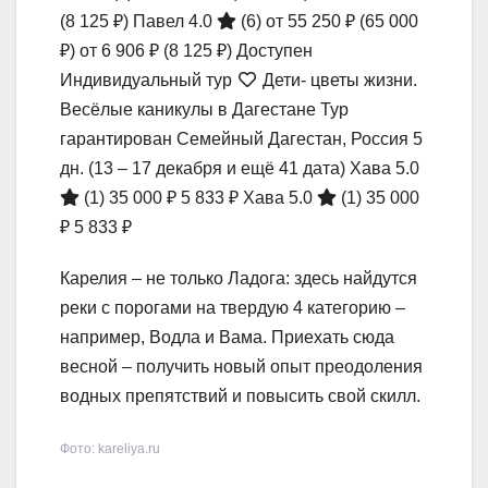
(8 125 ₽)
Павел 4.0
(6)
от 55 250 ₽
(65 000
₽)
от 6 906 ₽
(8 125 ₽)
Доступен
Индивидуальный тур
Дети- цветы жизни.
Весёлые каникулы в Дагестане Тур
гарантирован Семейный Дагестан, Россия
5
дн.
(13 – 17 декабря и ещё 41 дата)
Хава 5.0
(1)
35 000 ₽
5 833 ₽
Хава 5.0
(1)
35 000
₽
5 833 ₽
Карелия – не только Ладога: здесь найдутся
реки с порогами на твердую 4 категорию –
например, Водла и Вама. Приехать сюда
весной – получить новый опыт преодоления
водных препятствий и повысить свой скилл.
Фото: kareliya.ru