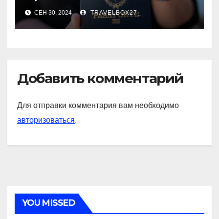
руководство
СЕН 30, 2024
TRAVELBOX27_
Добавить комментарий
Для отправки комментария вам необходимо
авторизоваться
.
YOU MISSED