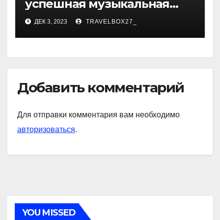
успешная музыкальная
карьера, личная жизнь и
ДЕК 3, 2023
TRAVELBOX27_
знаковые достижения
Добавить комментарий
Для отправки комментария вам необходимо
авторизоваться
.
YOU MISSED