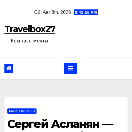
Перейти
Сб. Авг 8th, 2026
9:41:57 AM
к
содержанию
Travelbox27
Компасс мечты
UNCATEGORISED
Сергей Асланян —