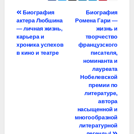
Навигация
Биография
Биография
актера Любшина
Ромена Гари —
по
— личная жизнь,
жизнь и
записям
карьера и
творчество
хроника успехов
французского
в кино и театре
писателя,
номинанта и
лауреата
Нобелевской
премии по
литературе,
автора
насыщенной и
многообразной
литературной
легенды!