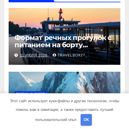
Формат речных прогулок с
питанием на борту
теплохода
11 ИЮЛЯ 2026
TRAVELBOX27_
ПОЛЕЗНЫЕ СОВЕТЫ
Восхождение на Эльбрус:
Этот сайт использует куки-файлы и другие технологии, чтобы
полный гид для
помочь вам в навигации, а также предоставить лучший
покорителя высочайшей
10 МАЯ 2025
TRAVELBOX27_
пользовательский опыт.
OK
вершины Европы