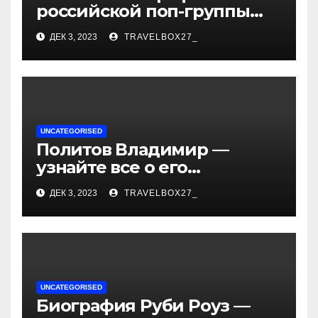
российской поп-группы
«Иванушки интернешнл»
ДЕК 3, 2023
TRAVELBOX27_
— история успеха, музыка
и судьбы участников
UNCATEGORISED
Политов Владимир —
узнайте все о его
биографии, возрасте и
ДЕК 3, 2023
TRAVELBOX27_
впечатляющих
достижениях!
UNCATEGORISED
Биография Руби Роуз —