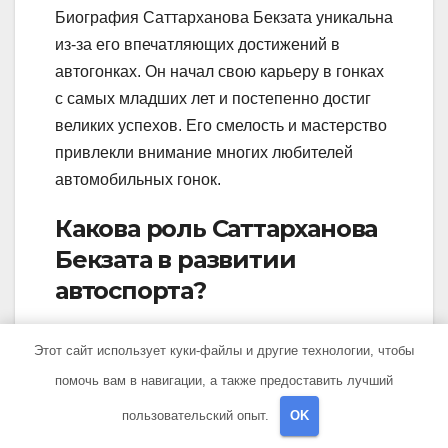
Биография Саттарханова Бекзата уникальна
из-за его впечатляющих достижений в
автогонках. Он начал свою карьеру в гонках
с самых младших лет и постепенно достиг
великих успехов. Его смелость и мастерство
привлекли внимание многих любителей
автомобильных гонок.
Какова роль Саттарханова
Бекзата в развитии
автоспорта?
Саттарханов Бекзат играет важную роль в
Этот сайт использует куки-файлы и другие технологии, чтобы
развитии автоспорта. Своими достижениями
помочь вам в навигации, а также предоставить лучший
и примером он вдохновляет молодых
пользовательский опыт.
OK
гонщиков и способствует популяризации