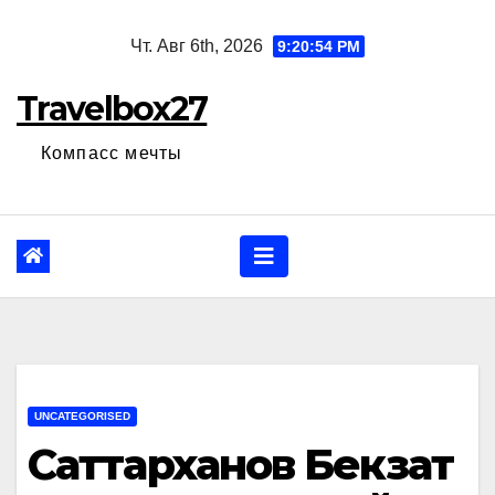
Перейти
Чт. Авг 6th, 2026
9:20:55 PM
к
содержанию
Travelbox27
Компасс мечты
UNCATEGORISED
Саттарханов Бекзат