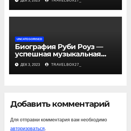
ДЕК 3, 2023
TRAVELBOX27_
впечатляющих
достижениях!
UNCATEGORISED
Биография Руби Роуз —
успешная музыкальная
карьера, личная жизнь и
ДЕК 3, 2023
TRAVELBOX27_
знаковые достижения
Добавить комментарий
Для отправки комментария вам необходимо
авторизоваться
.