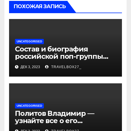
ПОХОЖАЯ ЗАПИСЬ
UNCATEGORISED
Состав и биография
российской поп-группы
«Иванушки интернешнл»
ДЕК 3, 2023
TRAVELBOX27_
— история успеха, музыка
и судьбы участников
UNCATEGORISED
Политов Владимир —
узнайте все о его
биографии, возрасте и