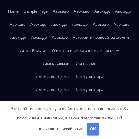
Home
Sample Page
Авокадо
Авокадо
Авокадо
Авокадо
Авокадо
Авокадо
Авокадо
Авокадо
Авокадо
Авокадо
Авокадо
Авокадо
Авокадо
Авторам и правообладателям
Агата Кристи — Убийство в «Восточном экспрессе»
Айзек Азимов — Основание
Александр Дюма — Три мушкетёра
Александр Дюма — Три мушкетёра
Александр Пушкин — Евгений Онегин
Этот сайт использует куки-файлы и другие технологии, чтобы
Александр Пушкин — Евгений Онегин
помочь вам в навигации, а также предоставить лучший
Александр Пушкин — Евгений Онегин
пользовательский опыт.
OK