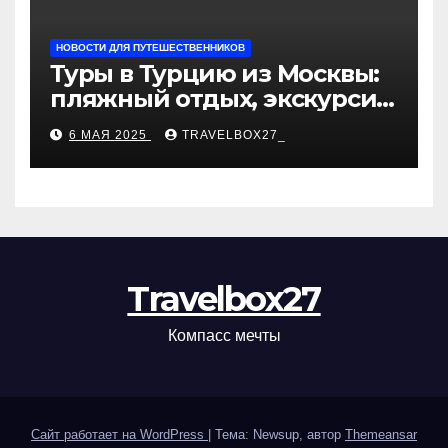
НОВОСТИ ДЛЯ ПУТЕШЕСТВЕННИКОВ
Туры в Турцию из Москвы:
пляжный отдых, экскурсии
и лучшие курорты
6 МАЯ 2025
TRAVELBOX27_
Travelbox27
Компасс мечты
Сайт работает на WordPress
|
Тема: Newsup, автор
Themeansar