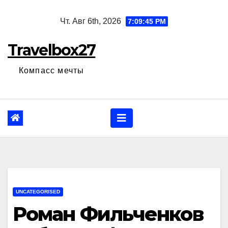
Перейти
Чт. Авг 6th, 2026
7:09:46 PM
к
содержанию
Travelbox27
Компасс мечты
UNCATEGORISED
Роман Фильченков