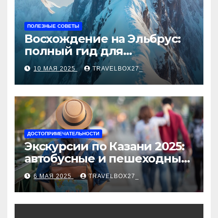
ПОЛЕЗНЫЕ СОВЕТЫ
Восхождение на Эльбрус:
полный гид для
покорителя высочайшей
10 МАЯ 2025
TRAVELBOX27_
вершины Европы
ДОСТОПРИМЕЧАТЕЛЬНОСТИ
Экскурсии по Казани 2025:
автобусные и пешеходные
туры от туроператора
6 МАЯ 2025
TRAVELBOX27_
«Казан360»