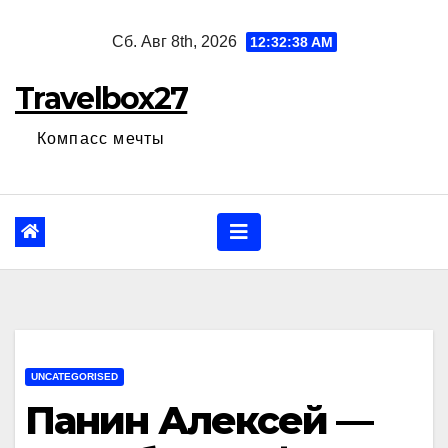
Перейти
Сб. Авг 8th, 2026
12:32:39 AM
к
содержанию
Travelbox27
Компасс мечты
UNCATEGORISED
Панин Алексей —