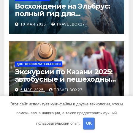
Восхождение на Эльбрус:
полный гид для
покорителя высочайшей
10 МАЯ 2025
TRAVELBOX27_
вершины Европы
ДОСТОПРИМЕЧАТЕЛЬНОСТИ
Экскурсии по Казани 2025:
автобусные и пешеходные
туры от туроператора
6 МАЯ 2025
TRAVELBOX27_
«Казан360»
Этот сайт использует куки-файлы и другие технологии, чтобы
помочь вам в навигации, а также предоставить лучший
пользовательский опыт.
OK
НОВОСТИ ДЛЯ ПУТЕШЕСТВЕННИКОВ