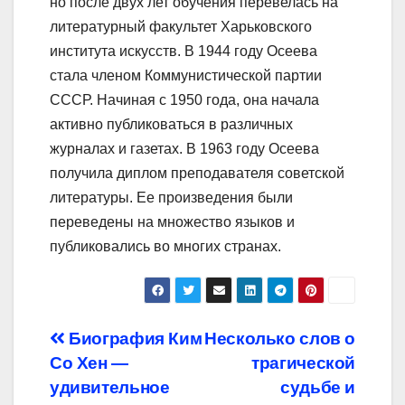
но после двух лет обучения перевелась на
литературный факультет Харьковского
института искусств. В 1944 году Осеева
стала членом Коммунистической партии
СССР. Начиная с 1950 года, она начала
активно публиковаться в различных
журналах и газетах. В 1963 году Осеева
получила диплом преподавателя советской
литературы. Ее произведения были
переведены на множество языков и
публиковались во многих странах.
Навигация
Биография Ким
Несколько слов о
Со Хен —
трагической
по
удивительное
судьбе и