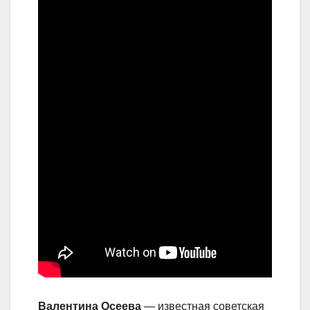
Валентина Осеева
— известная советская