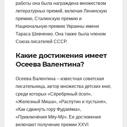
работы она была награждена множеством
литературных премий, включая Ленинскую
премию, Сталинскую премию и
Национальную премию Украины имени
Тараса Шевченко. Она также была членом
Союза писателей СССР.
Какие достижения имеет
Осеева Валентина?
Осеева Валентина – известная советская
писательница, автор множества детских книг,
среди которых «Се́ребряный о́сел»,
«Железный Миша», «Распу́тин и пусты́ня»,
«Как сдвину́ть гору́ Фудзия́ма»,
«Приключе́ния Мя́у-Му́». Ее достижения
включают получение премии ХХVI