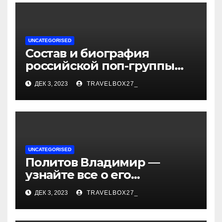
UNCATEGORISED
Состав и биография
российской поп-группы
«Иванушки интернешнл»
ДЕК 3, 2023
TRAVELBOX27_
— история успеха, музыка
и судьбы участников
UNCATEGORISED
Политов Владимир —
узнайте все о его
биографии, возрасте и
ДЕК 3, 2023
TRAVELBOX27_
впечатляющих
достижениях!