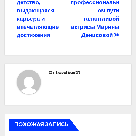
записям
детство,
профессиональн
выдающаяся
ом пути
карьера и
талантливой
впечатляющие
актрисы Марины
достижения
Денисовой
От
travelbox27_
ПОХОЖАЯ ЗАПИСЬ