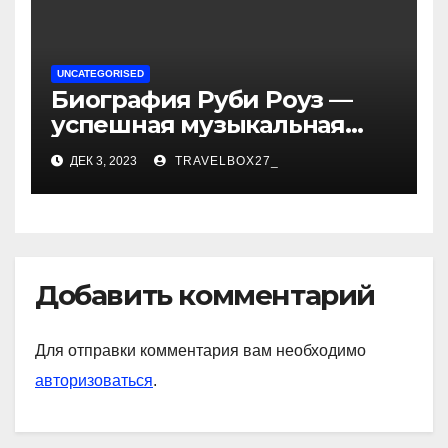
UNCATEGORISED
Биография Руби Роуз —
успешная музыкальная
карьера, личная жизнь и
ДЕК 3, 2023
TRAVELBOX27_
знаковые достижения
Добавить комментарий
Для отправки комментария вам необходимо
авторизоваться
.