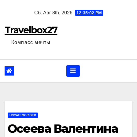
Перейти
Сб. Авг 8th, 2026
12:35:03 PM
к
содержанию
Travelbox27
Компасс мечты
UNCATEGORISED
Осеева Валентина