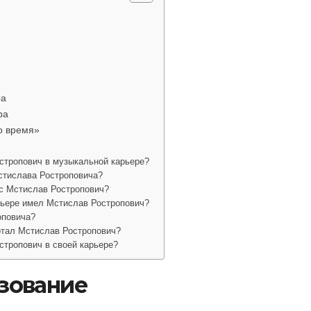
ра
ра
о время»
стропович в музыкальной карьере?
стислава Ростроповича?
ес Мстислав Ростропович?
рьере имел Мстислав Ростропович?
оповича?
отал Мстислав Ростропович?
стропович в своей карьере?
азование