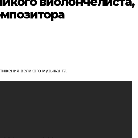
ликого виолончелиста,
омпозитора