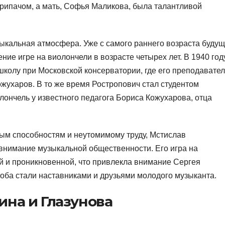
ипачом, а мать, Софья Маликова, была талантливой
ыкальная атмосфера. Уже с самого раннего возраста буду
ние игре на виолончели в возрасте четырех лет. В 1940 год
колу при Московской консерватории, где его преподавате
жухаров. В то же время Ростропович стал студентом
лончель у известного педагога Бориса Кожухарова, отца
м способностям и неутомимому труду, Мстислав
 внимание музыкальной общественности. Его игра на
й и проникновенной, что привлекла внимание Сергея
оба стали наставниками и друзьями молодого музыканта.
на и Глазунова