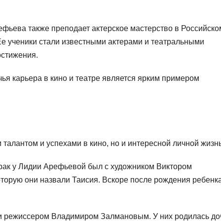
ефьева также преподает актерское мастерство в Российско
Ее ученики стали известными актерами и театральными
остижения.
ья карьера в кино и театре является ярким примером
 талантом и успехами в кино, но и интересной личной жизн
рак у Лидии Арефьевой был с художником Виктором
оторую они назвали Таисия. Вскоре после рождения ребенк
 и режиссером Владимиром Залмановым. У них родилась до