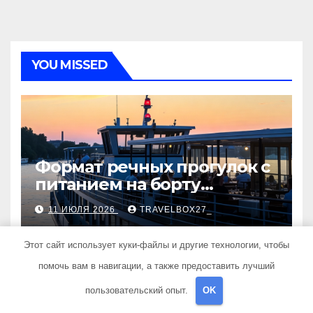
YOU MISSED
Формат речных прогулок с
питанием на борту
теплохода
11 ИЮЛЯ 2026
TRAVELBOX27_
Этот сайт использует куки-файлы и другие технологии, чтобы
помочь вам в навигации, а также предоставить лучший
пользовательский опыт.
OK
ПОЛЕЗНЫЕ СОВЕТЫ