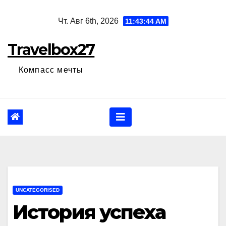
Перейти
Чт. Авг 6th, 2026
11:43:45 AM
к
содержанию
Travelbox27
Компасс мечты
UNCATEGORISED
История успеха