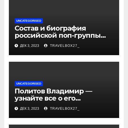
UNCATEGORISED
Состав и биография
российской поп-группы
«Иванушки интернешнл»
ДЕК 3, 2023
TRAVELBOX27_
— история успеха, музыка
и судьбы участников
UNCATEGORISED
Политов Владимир —
узнайте все о его
биографии, возрасте и
ДЕК 3, 2023
TRAVELBOX27_
впечатляющих
достижениях!