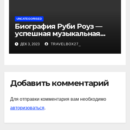
UNCATEGORISED
Биография Руби Роуз —
успешная музыкальная
карьера, личная жизнь и
ДЕК 3, 2023
TRAVELBOX27_
знаковые достижения
Добавить комментарий
Для отправки комментария вам необходимо
авторизоваться
.