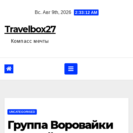
Перейти
Вс. Авг 9th, 2026
2:33:13 AM
к
содержанию
Travelbox27
Компасс мечты
UNCATEGORISED
Группа Воровайки