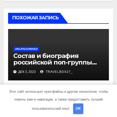
ПОХОЖАЯ ЗАПИСЬ
UNCATEGORISED
Состав и биография
российской поп-группы
«Иванушки интернешнл»
ДЕК 3, 2023
TRAVELBOX27_
— история успеха, музыка
и судьбы участников
Этот сайт использует куки-файлы и другие технологии, чтобы
помочь вам в навигации, а также предоставить лучший
UNCATEGORISED
пользовательский опыт.
OK
Политов Владимир —