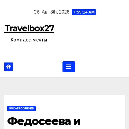
Перейти
Сб. Авг 8th, 2026
7:59:15 AM
к
содержанию
Travelbox27
Компасс мечты
UNCATEGORISED
Федосеева и