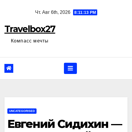
Перейти
Чт. Авг 6th, 2026
8:11:14 PM
к
содержанию
Travelbox27
Компасс мечты
UNCATEGORISED
Евгений Сидихин —