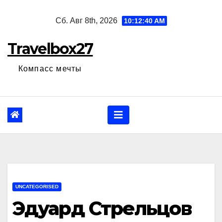
Перейти
Сб. Авг 8th, 2026
10:12:41 AM
к
содержанию
Travelbox27
Компасс мечты
UNCATEGORISED
Эдуард Стрельцов