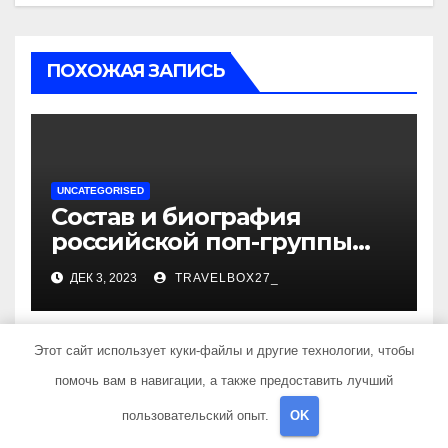
ПОХОЖАЯ ЗАПИСЬ
UNCATEGORISED
Состав и биография
российской поп-группы
«Иванушки интернешнл»
ДЕК 3, 2023
TRAVELBOX27_
— история успеха, музыка
и судьбы участников
Этот сайт использует куки-файлы и другие технологии, чтобы
помочь вам в навигации, а также предоставить лучший
UNCATEGORISED
пользовательский опыт.
OK
Политов Владимир —