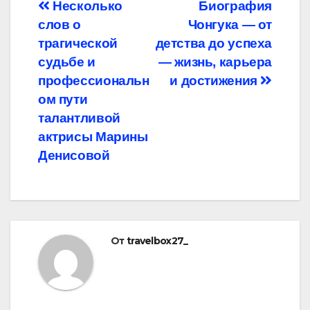
Навигация
Несколько
Биография
слов о
Чонгука — от
по
трагической
детства до успеха
записям
судьбе и
— жизнь, карьера
профессиональн
и достижения
ом пути
талантливой
актрисы Марины
Денисовой
От
travelbox27_