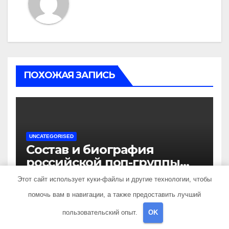
ПОХОЖАЯ ЗАПИСЬ
UNCATEGORISED
Состав и биография
российской поп-группы
«Иванушки интернешнл»
Этот сайт использует куки-файлы и другие технологии, чтобы
ДЕК 3, 2023
TRAVELBOX27_
— история успеха, музыка
помочь вам в навигации, а также предоставить лучший
и судьбы участников
пользовательский опыт.
OK