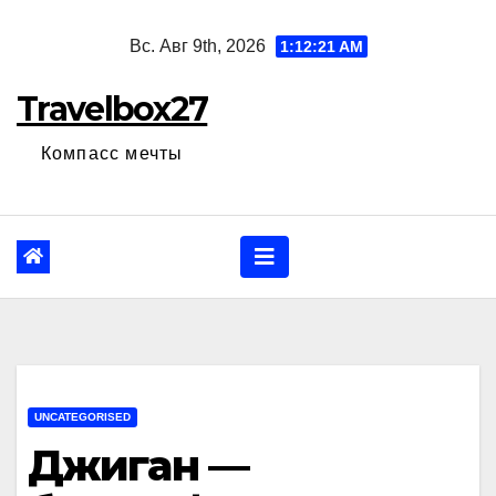
Перейти
Вс. Авг 9th, 2026
1:12:22 AM
к
содержанию
Travelbox27
Компасс мечты
UNCATEGORISED
Джиган —