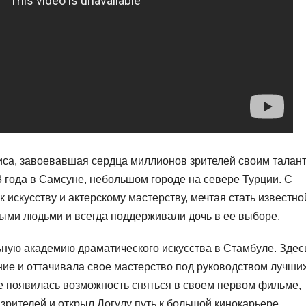
иса, завоевавшая сердца миллионов зрителей своим талан
3 года в Самсуне, небольшом городе на севере Турции. С
 искусству и актерскому мастерству, мечтая стать известно
ными людьми и всегда поддерживали дочь в ее выборе.
ьную академию драматического искусства в Стамбуле. Здес
ие и оттачивала свое мастерство под руководством лучши
е появилась возможность сняться в своем первом фильме,
зрителей и открыл Догулу путь к большой кинокарьере.