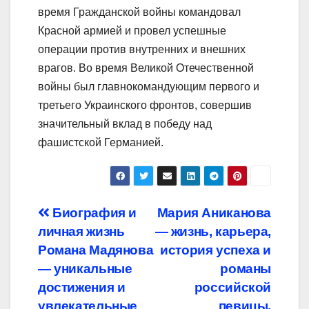
время Гражданской войны командовал
Красной армией и провел успешные
операции против внутренних и внешних
врагов. Во время Великой Отечественной
войны был главнокомандующим первого и
третьего Украинского фронтов, совершив
значительный вклад в победу над
фашистской Германией.
Навигация
Биография и
Мария Аниканова
личная жизнь
— жизнь, карьера,
по
Романа Мадянова
история успеха и
записям
— уникальные
романы
достижения и
российской
увлекательные
певицы,