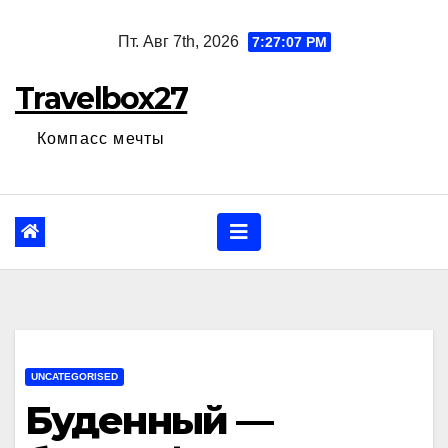
Перейти
Пт. Авг 7th, 2026
7:27:08 PM
к
содержанию
Travelbox27
Компасс мечты
UNCATEGORISED
Буденный —