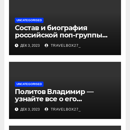
UNCATEGORISED
Состав и биография
российской поп-группы
«Иванушки интернешнл»
ДЕК 3, 2023
TRAVELBOX27_
— история успеха, музыка
и судьбы участников
UNCATEGORISED
Политов Владимир —
узнайте все о его
биографии, возрасте и
ДЕК 3, 2023
TRAVELBOX27_
впечатляющих
достижениях!