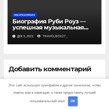
UNCATEGORISED
Биография Руби Роуз —
успешная музыкальная
карьера, личная жизнь и
ДЕК 3, 2023
TRAVELBOX27_
знаковые достижения
Добавить комментарий
Для отправки комментария вам необходимо
Этот сайт использует куки-файлы и другие технологии, чтобы
авторизоваться
.
помочь вам в навигации, а также предоставить лучший
пользовательский опыт.
OK