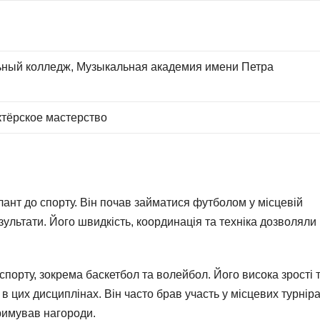
ьный колледж, Музыкальная академия имени Петра
ктёрское мастерство
ант до спорту. Він почав займатися футболом у місцевій
зультати. Його швидкість, координація та техніка дозволяли
порту, зокрема баскетбол та волейбол. Його висока зрості 
в цих дисциплінах. Він часто брав участь у місцевих турнір
тримував нагороди.