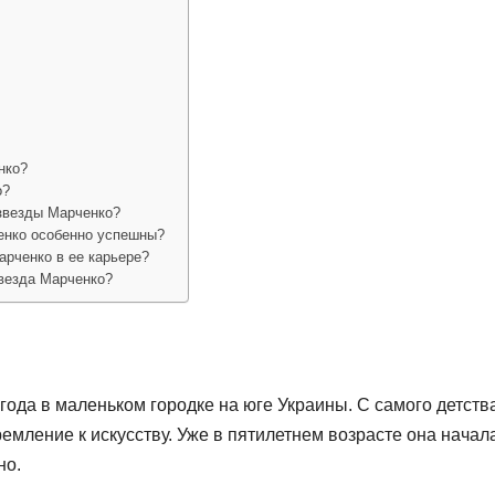
нко?
о?
 звезды Марченко?
енко особенно успешны?
рченко в ее карьере?
звезда Марченко?
года в маленьком городке на юге Украины. С самого детств
емление к искусству. Уже в пятилетнем возрасте она начал
но.