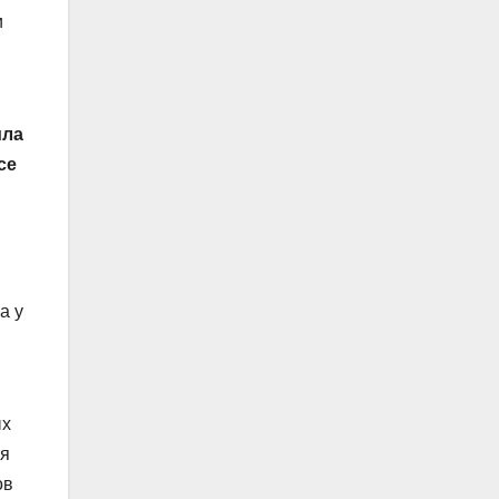
и
ила
се
а у
ых
ая
ов