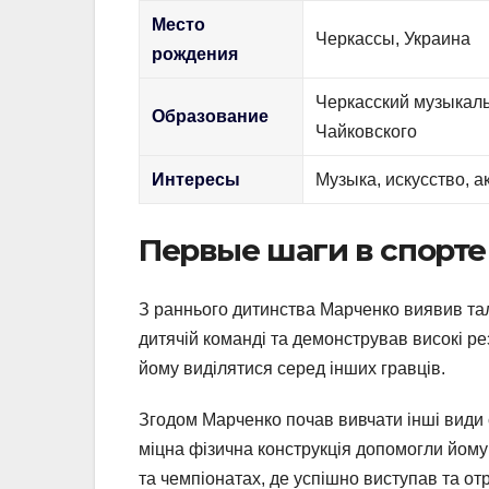
Место
Черкассы, Украина
рождения
Черкасский музыкал
Образование
Чайковского
Интересы
Музыка, искусство, а
Первые шаги в спорте
З раннього дитинства Марченко виявив тал
дитячій команді та демонстрував високі ре
йому виділятися серед інших гравців.
Згодом Марченко почав вивчати інші види с
міцна фізична конструкція допомогли йому 
та чемпіонатах, де успішно виступав та о