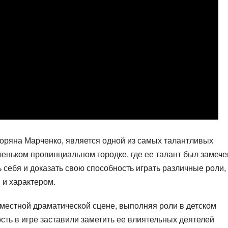
Зоряна Марченко, является одной из самых талантливых
леньком провинциальном городке, где ее талант был замече
 себя и доказать свою способность играть различные роли,
 и характером.
местной драматической сцене, выполняя роли в детском
сть в игре заставили заметить ее влиятельных деятелей