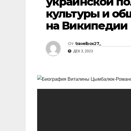
украинской по
р
l
культуры и об
а
a
в
на Википедии
s
и
s
т
От
travelbox27_
n
ь
ДЕК 3, 2023
i
k
i