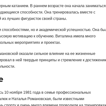
урным катанием. В раннем возрасте она начала заниматься
ыдающиеся способности. Она тренировалась вместе с
 из лучших фигуристок своей страны.
и способностями, но и академической успешностью. Она бы
высокую мотивацию к обучению. Виталина имела много
школьных мероприятиях и проектах.
ановской оказали сильное влияние на ее жизненные
мировал в ней твердые принципы и стремление к достижени
льности.
е
ь 10 ноября 1981 года в семье профессиональных
алюк и Наталья Романовская, были известными
ь спорту и очень много времени проводили на тренировках