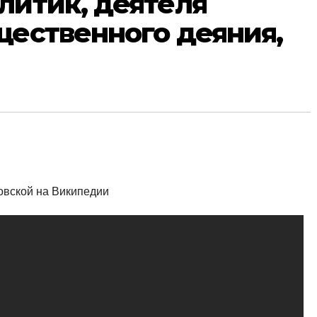
литик, деятеля
щественного деяния,