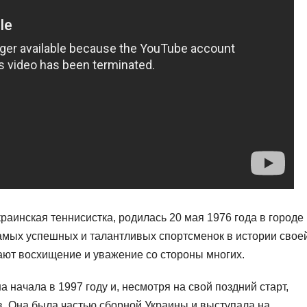
раинская теннисистка, родилась 20 мая 1976 года в городе
самых успешных и талантливых спортсменок в истории свое
ают восхищение и уважение со стороны многих.
начала в 1997 году и, несмотря на свой поздний старт,
в. Она была частью сборной Украины и выступала на