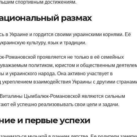
большим спортивным достижениям.
национальный размах
 в Украине и гордится своими украинскими корнями. Её
краинскую культуру, язык и традиции.
-Романовской проявляется не только в её семейных
ся уважаемым политиком, юристом и общественным деятелем
 и украинского народа. Она активно участвует в
д укреплением взаимодействия Украины с другими странами
х Виталины Цымбалюк-Романовской являются сильным
ают ей успешно реализовывать свои цели и задачи.
ние и первые успехи
аниматься музыкой в раннем детстве. Ее родители замети