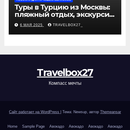
Туры в Турцию из Москвы:
пляжный отдых, экскурсии
и лучшие курорты
6 МАЯ 2025
TRAVELBOX27_
Travelbox27
Компасс мечты
Сайт работает на WordPress
|
Тема: Newsup, автор
Themeansar
Home
Sample Page
Авокадо
Авокадо
Авокадо
Авокадо