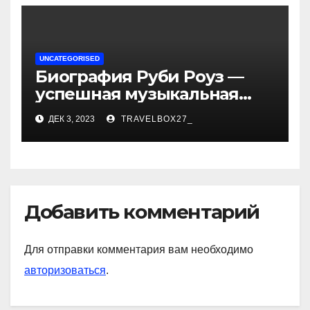
UNCATEGORISED
Биография Руби Роуз —
успешная музыкальная
карьера, личная жизнь и
ДЕК 3, 2023
TRAVELBOX27_
знаковые достижения
Добавить комментарий
Для отправки комментария вам необходимо
авторизоваться
.