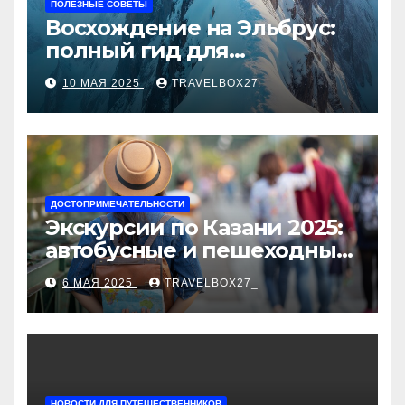
ПОЛЕЗНЫЕ СОВЕТЫ
Восхождение на Эльбрус:
полный гид для
покорителя высочайшей
10 МАЯ 2025
TRAVELBOX27_
вершины Европы
ДОСТОПРИМЕЧАТЕЛЬНОСТИ
Экскурсии по Казани 2025:
автобусные и пешеходные
туры от туроператора
6 МАЯ 2025
TRAVELBOX27_
«Казан360»
НОВОСТИ ДЛЯ ПУТЕШЕСТВЕННИКОВ