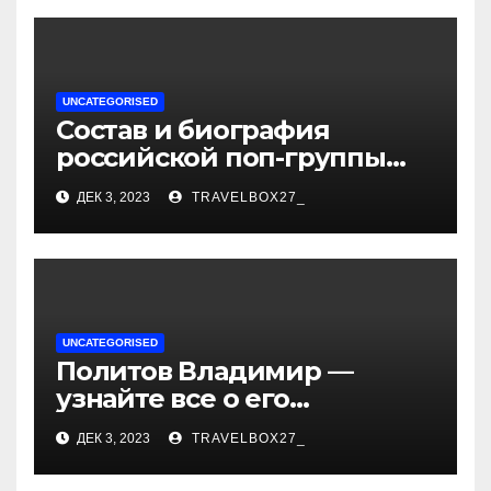
UNCATEGORISED
Состав и биография
российской поп-группы
«Иванушки интернешнл»
ДЕК 3, 2023
TRAVELBOX27_
— история успеха, музыка
и судьбы участников
UNCATEGORISED
Политов Владимир —
узнайте все о его
биографии, возрасте и
ДЕК 3, 2023
TRAVELBOX27_
впечатляющих
достижениях!