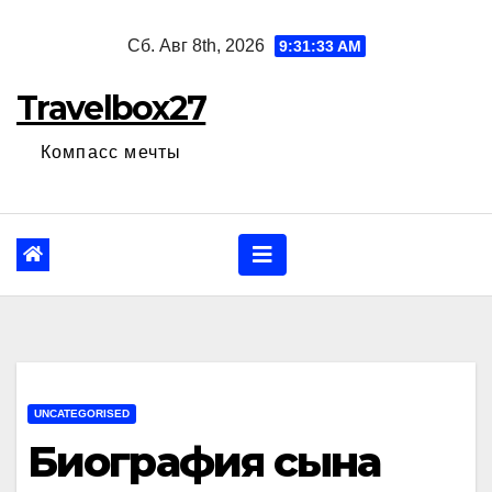
Перейти
Сб. Авг 8th, 2026
9:31:34 AM
к
содержанию
Travelbox27
Компасс мечты
UNCATEGORISED
Биография сына