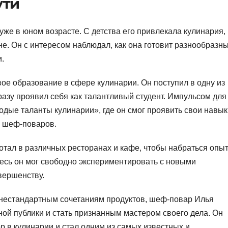
ути
уже в юном возрасте. С детства его привлекала кулинария,
не. Он с интересом наблюдал, как она готовит разнообразн
.
ое образование в сфере кулинарии. Он поступил в одну из
разу проявил себя как талантливый студент. Импульсом для
одые таланты кулинарии», где он смог проявить свои навык
х шеф-поваров.
тал в различных ресторанах и кафе, чтобы набраться опы
есь он мог свободно экспериментировать с новыми
вершенству.
 нестандартным сочетаниям продуктов, шеф-повар Илья
ой публики и стать признанным мастером своего дела. Он
р в кулинарии и стал одним из самых известных и