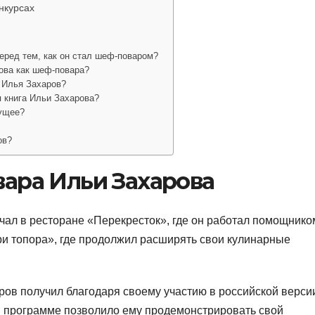
нкурсах
еред тем, как он стал шеф-поваром?
ова как шеф-повара?
 Илья Захаров?
 книга Ильи Захарова?
дущее?
ов?
ара Ильи Захарова
ал в ресторане «Перекресток», где он работал помощнико
ри топора», где продолжил расширять свои кулинарные
ров получил благодаря своему участию в российской верси
 программе позволило ему продемонстрировать свой