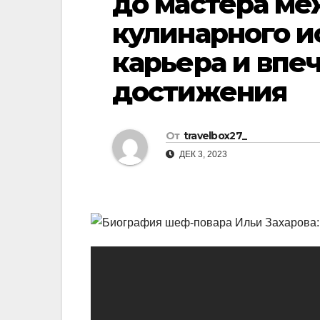
до мастера м
р
l
кулинарного и
а
a
в
карьера и вп
s
и
достижения
s
т
n
ь
i
От
travelbox27_
ДЕК 3, 2023
k
i