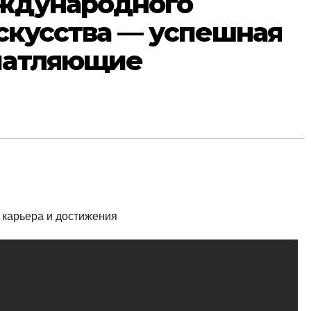
еждународного
скусства — успешная
ечатляющие