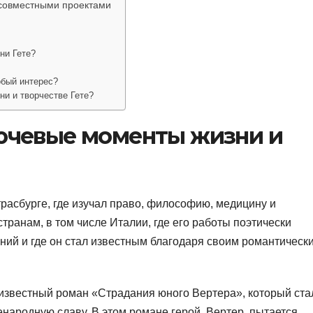
 совместными проектами
ни Гете?
обый интерес?
и и творчестве Гете?
лючевые моменты жизни и
трасбурге, где изучал право, философию, медицину и
транам, в том числе Италии, где его работы поэтически
ний и где он стал известным благодаря своим романтическ
 известный роман «Страдания юного Вертера», который ста
народную славу. В этом романе герой, Вертер, пытается