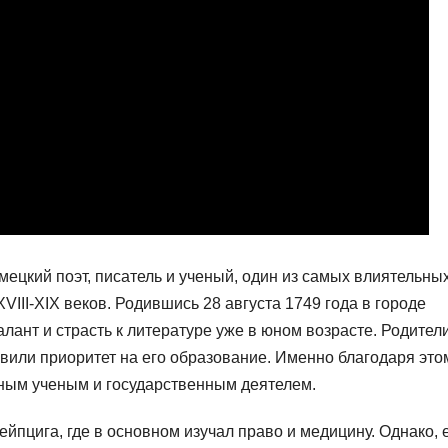
цкий поэт, писатель и ученый, один из самых влиятельны
III-XIX веков. Родившись 28 августа 1749 года в городе
лант и страсть к литературе уже в юном возрасте. Родител
авили приоритет на его образование. Именно благодаря это
ешным ученым и государственным деятелем.
ейпцига, где в основном изучал право и медицину. Однако, 