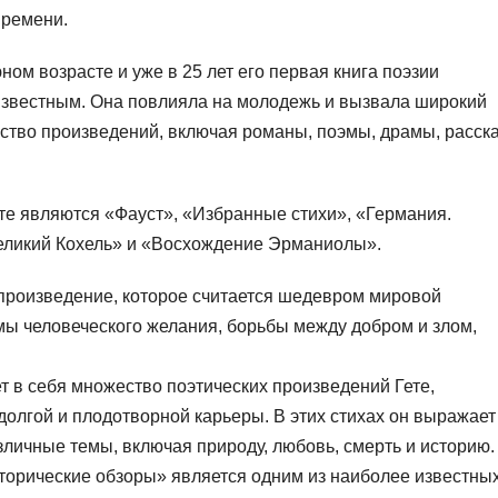
времени.
ном возрасте и уже в 25 лет его первая книга поэзии
известным. Она повлияла на молодежь и вызвала широкий
ство произведений, включая романы, поэмы, драмы, расск
е являются «Фауст», «Избранные стихи», «Германия.
еликий Кохель» и «Восхождение Эрманиолы».
произведение, которое считается шедевром мировой
емы человеческого желания, борьбы между добром и злом,
 в себя множество поэтических произведений Гете,
долгой и плодотворной карьеры. В этих стихах он выражает
зличные темы, включая природу, любовь, смерть и историю.
торические обзоры» является одним из наиболее известны