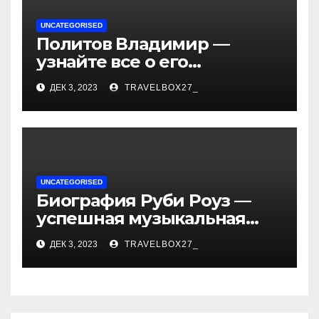
UNCATEGORISED
Политов Владимир —
узнайте все о его
биографии, возрасте и
ДЕК 3, 2023
TRAVELBOX27_
впечатляющих
достижениях!
UNCATEGORISED
Биография Руби Роуз —
успешная музыкальная
карьера, личная жизнь и
ДЕК 3, 2023
TRAVELBOX27_
знаковые достижения