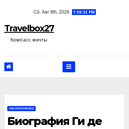
Перейти
Сб. Авг 8th, 2026
7:59:33 PM
к
содержанию
Travelbox27
Компасс мечты
UNCATEGORISED
Биография Ги де