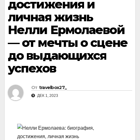
достижения и
личная жизнь
Нелли Ермолаевой
— от мечты о сцене
до выдающихся
успехов
От
travelbox27_
ДЕК 1, 2023