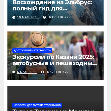
Восхождение на Эльбрус:
полный гид для
покорителя высочайшей
10 МАЯ 2025
TRAVELBOX27_
вершины Европы
ДОСТОПРИМЕЧАТЕЛЬНОСТИ
Экскурсии по Казани 2025:
автобусные и пешеходные
туры от туроператора
6 МАЯ 2025
TRAVELBOX27_
«Казан360»
НОВОСТИ ДЛЯ ПУТЕШЕСТВЕННИКОВ