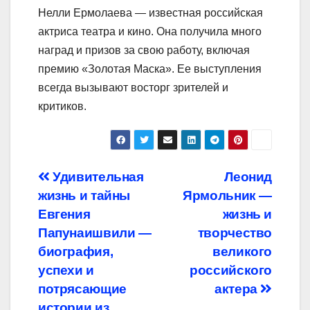
Нелли Ермолаева — известная российская
актриса театра и кино. Она получила много
наград и призов за свою работу, включая
премию «Золотая Маска». Ее выступления
всегда вызывают восторг зрителей и
критиков.
Навигация
Удивительная
Леонид
жизнь и тайны
Ярмольник —
по
Евгения
жизнь и
записям
Папунаишвили —
творчество
биография,
великого
успехи и
российского
потрясающие
актера
истории из