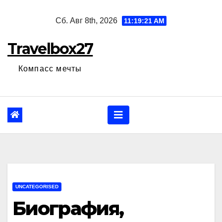
Перейти
Сб. Авг 8th, 2026
11:19:22 AM
к
содержанию
Travelbox27
Компасс мечты
UNCATEGORISED
Биография,