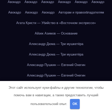
Авокадо
Авокадо
Авокадо
Авокадо
Авокадо
Авокадо
Авокадо
Авокадо
Авокадо
Авторам и правообладателям
Агата Кристи — Убийство в «Восточном экспрессе»
Айзек Азимов — Основание
Александр Дюма — Три мушкетёра
Александр Дюма — Три мушкетёра
Александр Пушкин — Евгений Онегин
Александр Пушкин — Евгений Онегин
Александр Пушкин — Евгений Онегин
Этот сайт использует куки-файлы и другие технологии, чтобы
помочь вам в навигации, а также предоставить лучший
Александр Пушкин — Евгений Онегин
пользовательский опыт.
OK
Александр Пушкин — Евгений Онегин