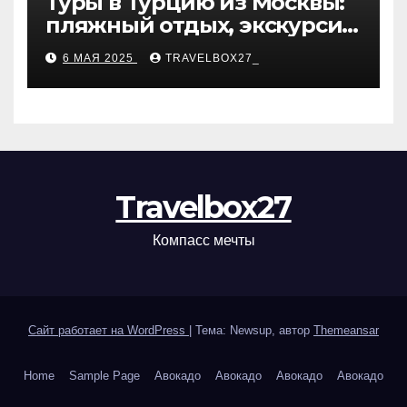
Туры в Турцию из Москвы:
пляжный отдых, экскурсии
и лучшие курорты
6 МАЯ 2025
TRAVELBOX27_
Travelbox27
Компасс мечты
Сайт работает на WordPress
|
Тема: Newsup, автор
Themeansar
Home
Sample Page
Авокадо
Авокадо
Авокадо
Авокадо