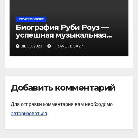
UNCATEGORISED
Биография Руби Роуз —
успешная музыкальная
карьера, личная жизнь и
ДЕК 3, 2023
TRAVELBOX27_
знаковые достижения
Добавить комментарий
Для отправки комментария вам необходимо
авторизоваться
.