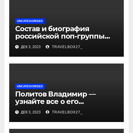
UNCATEGORISED
Состав и биография
российской поп-группы
«Иванушки интернешнл»
ДЕК 3, 2023
TRAVELBOX27_
— история успеха, музыка
и судьбы участников
UNCATEGORISED
Политов Владимир —
узнайте все о его
биографии, возрасте и
ДЕК 3, 2023
TRAVELBOX27_
впечатляющих
достижениях!