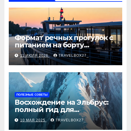
Формат речных прогулок с
питанием на борту
теплохода
11 ИЮЛЯ 2026
TRAVELBOX27_
ПОЛЕЗНЫЕ СОВЕТЫ
Восхождение на Эльбрус:
полный гид для
покорителя высочайшей
10 МАЯ 2025
TRAVELBOX27_
вершины Европы