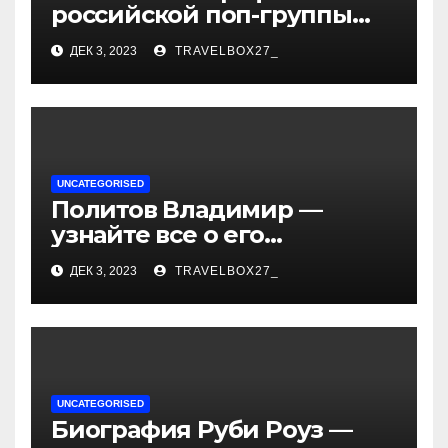
российской поп-группы
«Иванушки интернешнл»
ДЕК 3, 2023
TRAVELBOX27_
— история успеха, музыка
и судьбы участников
UNCATEGORISED
Политов Владимир —
узнайте все о его
биографии, возрасте и
ДЕК 3, 2023
TRAVELBOX27_
впечатляющих
достижениях!
UNCATEGORISED
Биография Руби Роуз —