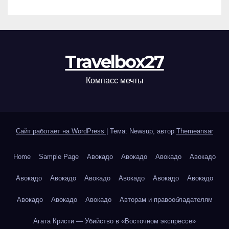
Travelbox27
Компасс мечты
Сайт работает на WordPress
|
Тема: Newsup, автор
Themeansar
Home
Sample Page
Авокадо
Авокадо
Авокадо
Авокадо
Авокадо
Авокадо
Авокадо
Авокадо
Авокадо
Авокадо
Авокадо
Авокадо
Авокадо
Авторам и правообладателям
Агата Кристи — Убийство в «Восточном экспрессе»