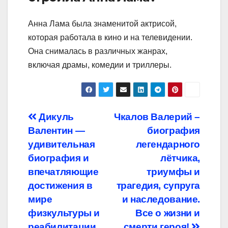
Анна Лама была знаменитой актрисой,
которая работала в кино и на телевидении.
Она снималась в различных жанрах,
включая драмы, комедии и триллеры.
Навигация
Дикуль
Чкалов Валерий –
Валентин —
биография
по
удивительная
легендарного
записям
биография и
лётчика,
впечатляющие
триумфы и
достижения в
трагедия, супруга
мире
и наследование.
физкультуры и
Все о жизни и
реабилитации
смерти героя!