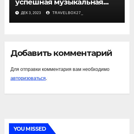
успешная музыкальная
карьера, личная жизнь и
ДЕК 3, 2023
TRAVELBOX27_
знаковые достижения
Добавить комментарий
Для отправки комментария вам необходимо
авторизоваться
.
YOU MISSED