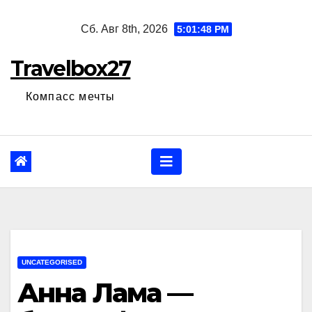
Перейти
Сб. Авг 8th, 2026
5:01:49 PM
к
содержанию
Travelbox27
Компасс мечты
UNCATEGORISED
Анна Лама —