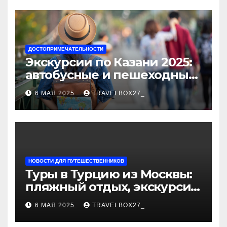
ДОСТОПРИМЕЧАТЕЛЬНОСТИ
Экскурсии по Казани 2025:
автобусные и пешеходные
туры от туроператора
6 МАЯ 2025
TRAVELBOX27_
«Казан360»
НОВОСТИ ДЛЯ ПУТЕШЕСТВЕННИКОВ
Туры в Турцию из Москвы:
пляжный отдых, экскурсии
и лучшие курорты
6 МАЯ 2025
TRAVELBOX27_