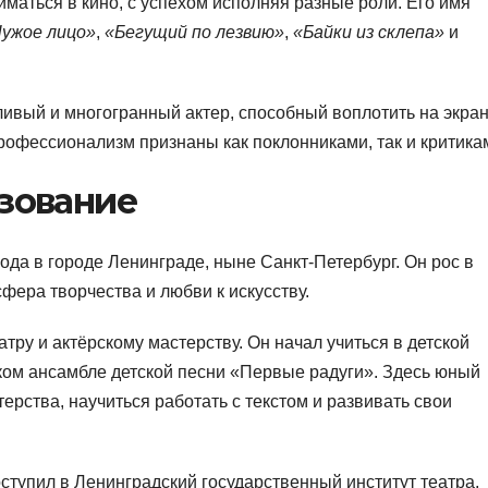
маться в кино, с успехом исполняя разные роли. Его имя
ужое лицо»
,
«Бегущий по лезвию»
,
«Байки из склепа»
и
ливый и многогранный актер, способный воплотить на экра
рофессионализм признаны как поклонниками, так и критика
азование
ода в городе Ленинграде, ныне Санкт-Петербург. Он рос в
фера творчества и любви к искусству.
атру и актёрскому мастерству. Он начал учиться в детской
ком ансамбле детской песни «Первые радуги». Здесь юный
терства, научиться работать с текстом и развивать свои
тупил в Ленинградский государственный институт театра,