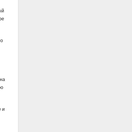
ый
ре
го
 на
ро
 и