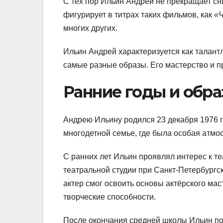
С тех пор Ильин Андрей не прекращает сни
фигурирует в титрах таких фильмов, как
«Ч
многих других.
Ильин Андрей характеризуется как талант
самые разные образы. Его мастерство и п
Ранние годы и обр
Андрею Ильину родился 23 декабря 1976 г
многодетной семье, где была особая атмос
С ранних лет Ильин проявлял интерес к те
театральной студии при Санкт-Петербургс
актер смог освоить основы актёрского мас
творческие способности.
После окончания средней школы Ильин пос