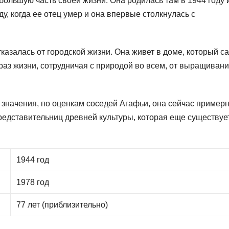
большую часть своей жизни. Она родилась там в 1944 году 
у, когда ее отец умер и она впервые столкнулась с
тказалась от городской жизни. Она живет в доме, который с
раз жизни, сотрудничая с природой во всем, от выращиван
т значения, по оценкам соседей Агафьи, она сейчас пример
представительниц древней культуры, которая еще существуе
1944 год
1978 год
77 лет (приблизительно)