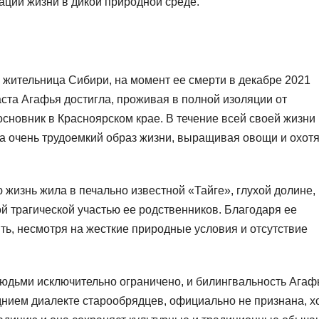
аций жизни в дикой природной среде.
 жительница Сибири, на момент ее смерти в декабре 2021
аста Агафья достигла, проживая в полной изоляции от
новник в Красноярском крае. В течение всей своей жизни
а очень трудоемкий образ жизни, выращивая овощи и охот
 жизнь жила в печально известной «Тайге», глухой долине,
й трагической участью ее родственников. Благодаря ее
ть, несмотря на жесткие природные условия и отсутствие
юдьми исключительно ограничено, и билингвальность Агаф
еднием диалекте старообрядцев, официально не признана, х