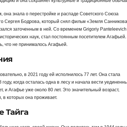
адицию и она сохраняет культурные и традиционные обычаи
, она знала о перестройке и распаде Советского Союза
го Сергея Бодрова, который снял фильм «Земля Санников
зался заточенным в ней. Со временем Grigoriy Panteleevich
 исторических наук, стал постоянным посетителем Агафьей.
, что не принималось Агафьей.
ния
овательно, в 2021 году ей исполнилось 77 лет. Она стала
 году, когда осталась одна в лесу и начала вести уединенн
т, и Агафье уже около 80 лет. Это значительный возраст,
, в которых она проживает.
е Тайга