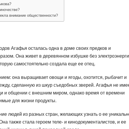
ыкова?
диночестве?
екла внимание общественности?
одов Агафья осталась одна в доме своих предков и
азом. Она живет в деревянном избушке без электроэнерги
торую самостоятельно создала еще ее отец.
ием: она выращивает овощи и ягоды, охотится, рыбачит и
дежду, сделанную из шкур съедобных зверей. Агафья не име
щи и общении с внешним миром, однако время от времени
димые для жизни продукты.
ие людей из разных стран, желающих узнать о ее уникаль
Она также стала героем теле- и кинодокументалистов, и ее