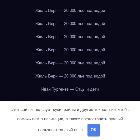
Жюль Верн — 20 000 лье под водой
Жюль Верн — 20 000 лье под водой
Жюль Верн — 20 000 лье под водой
Жюль Верн — 20 000 лье под водой
Жюль Верн — 20 000 лье под водой
Жюль Верн — 20 000 лье под водой
Иван Тургенев — Отцы и дети
Илья Ильф и Евгений Петров — Двенадцать стульев
Иркутск
Этот сайт использует куки-файлы и другие технологии, чтобы
Иркутск
Иркутск
Иркутск
Иркутск
Иркутск
Иркутск
помочь вам в навигации, а также предоставить лучший
Иркутск
Иркутск
Иркутск
Йогурт
Йогурт
Йогурт
пользовательский опыт.
OK