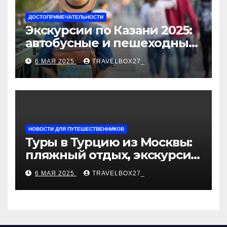
ДОСТОПРИМЕЧАТЕЛЬНОСТИ
Экскурсии по Казани 2025:
автобусные и пешеходные
туры от туроператора
6 МАЯ 2025
TRAVELBOX27_
«Казан360»
НОВОСТИ ДЛЯ ПУТЕШЕСТВЕННИКОВ
Туры в Турцию из Москвы:
пляжный отдых, экскурсии
и лучшие курорты
6 МАЯ 2025
TRAVELBOX27_