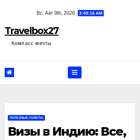
Перейти
Вс. Авг 9th, 2026
3:49:18 AM
к
содержанию
Travelbox27
Компасс мечты
ПОЛЕЗНЫЕ СОВЕТЫ
Визы в Индию: Все,