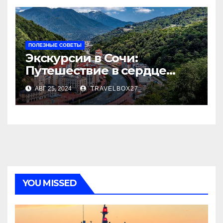
ПОЛЕЗНЫЕ СОВЕТЫ
Экскурсии в Сочи:
Путешествие в сердце
Черноморского курорта
АВГ 25, 2024
TRAVELBOX27_
YOU MISSED