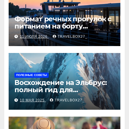
Формат речных прогулок с
питанием на борту
теплохода
11 ИЮЛЯ 2026
TRAVELBOX27_
ПОЛЕЗНЫЕ СОВЕТЫ
Восхождение на Эльбрус:
полный гид для
покорителя высочайшей
10 МАЯ 2025
TRAVELBOX27_
вершины Европы