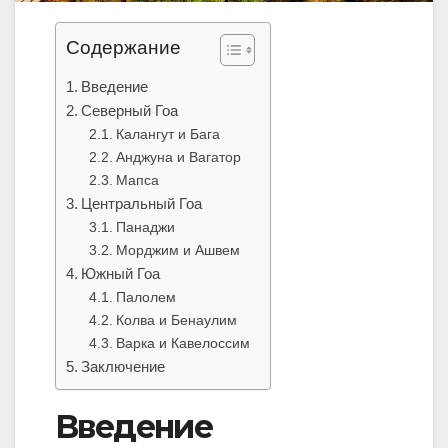
Содержание
Введение
Северный Гоа
Калангут и Бага
Анджуна и Вагатор
Мапса
Центральный Гоа
Панаджи
Морджим и Ашвем
Южный Гоа
Палолем
Колва и Бенаулим
Варка и Кавелоссим
Заключение
Введение