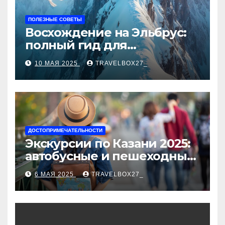
ПОЛЕЗНЫЕ СОВЕТЫ
Восхождение на Эльбрус:
полный гид для
покорителя высочайшей
10 МАЯ 2025
TRAVELBOX27_
вершины Европы
ДОСТОПРИМЕЧАТЕЛЬНОСТИ
Экскурсии по Казани 2025:
автобусные и пешеходные
туры от туроператора
6 МАЯ 2025
TRAVELBOX27_
«Казан360»