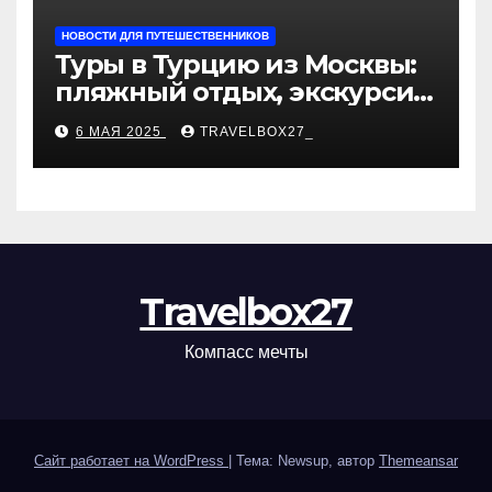
НОВОСТИ ДЛЯ ПУТЕШЕСТВЕННИКОВ
Туры в Турцию из Москвы:
пляжный отдых, экскурсии
и лучшие курорты
6 МАЯ 2025
TRAVELBOX27_
Travelbox27
Компасс мечты
Сайт работает на WordPress
|
Тема: Newsup, автор
Themeansar