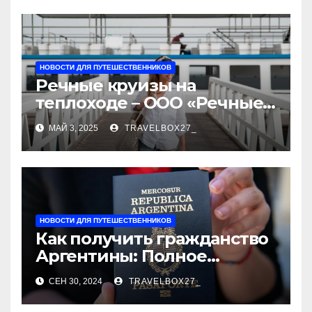
НОВОСТИ ДЛЯ ПУТЕШЕСТВЕННИКОВ
Речные круизы на
теплоходе – ООО «Речные
путешествия»
МАЙ 3, 2025
TRAVELBOX27_
НОВОСТИ ДЛЯ ПУТЕШЕСТВЕННИКОВ
Как получить гражданство
Аргентины: Полное
руководство
СЕН 30, 2024
TRAVELBOX27_