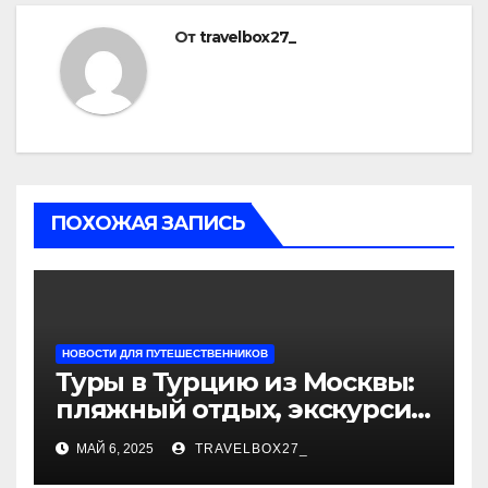
От
travelbox27_
ПОХОЖАЯ ЗАПИСЬ
НОВОСТИ ДЛЯ ПУТЕШЕСТВЕННИКОВ
Туры в Турцию из Москвы:
пляжный отдых, экскурсии
и лучшие курорты
МАЙ 6, 2025
TRAVELBOX27_