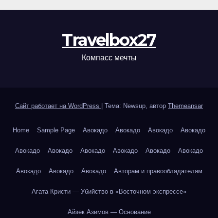
Travelbox27
Компасс мечты
Сайт работает на WordPress
|
Тема: Newsup, автор
Themeansar
Home
Sample Page
Авокадо
Авокадо
Авокадо
Авокадо
Авокадо
Авокадо
Авокадо
Авокадо
Авокадо
Авокадо
Авокадо
Авокадо
Авокадо
Авторам и правообладателям
Агата Кристи — Убийство в «Восточном экспрессе»
Айзек Азимов — Основание