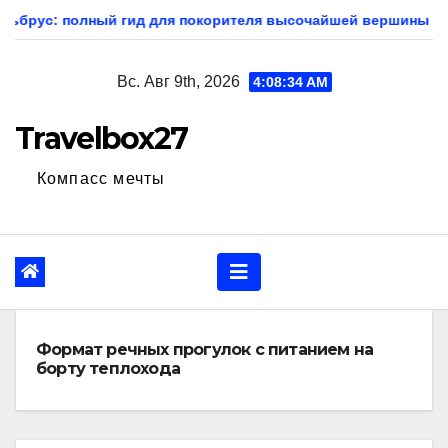
Перейти
для покорителя высочайшей вершины Европы
Экскурсии
к
содержанию
Вс. Авг 9th, 2026
4:08:35 AM
Travelbox27
Компасс мечты
Формат речных прогулок с питанием на
борту теплохода