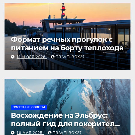
Формат речных прогулок с
питанием на борту теплохода
11 ИЮЛЯ 2026
TRAVELBOX27_
ПОЛЕЗНЫЕ СОВЕТЫ
Восхождение на Эльбрус:
полный гид для покорителя
высочайшей вершины
10 МАЯ 2025
TRAVELBOX27_