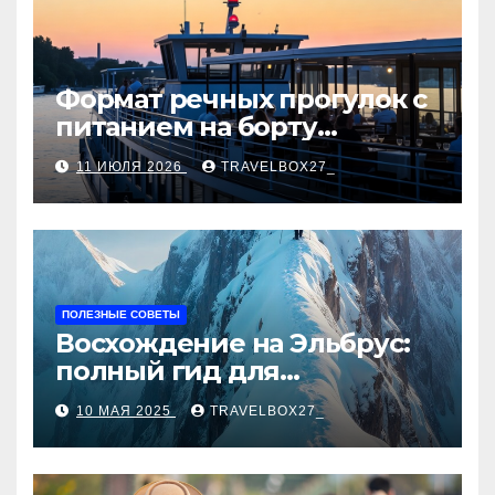
Формат речных прогулок с
питанием на борту
теплохода
11 ИЮЛЯ 2026
TRAVELBOX27_
ПОЛЕЗНЫЕ СОВЕТЫ
Восхождение на Эльбрус:
полный гид для
покорителя высочайшей
10 МАЯ 2025
TRAVELBOX27_
вершины Европы