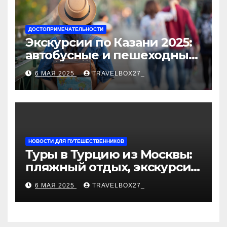
ДОСТОПРИМЕЧАТЕЛЬНОСТИ
Экскурсии по Казани 2025:
автобусные и пешеходные
туры от туроператора
6 МАЯ 2025
TRAVELBOX27_
«Казан360»
НОВОСТИ ДЛЯ ПУТЕШЕСТВЕННИКОВ
Туры в Турцию из Москвы:
пляжный отдых, экскурсии
и лучшие курорты
6 МАЯ 2025
TRAVELBOX27_