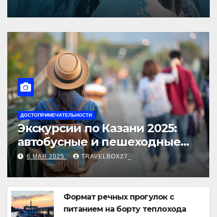
Европы
ЕЧАТЕЛЬНОСТИ
НОВОСТИ ДЛЯ ПУ
рсии по Казани 2025:
Туры в 
усные и пешеходные
пляжный
от туроператора
лучшие
2025
TRAVELBOX27_
6 МАЯ 2025
н360»
Формат речных прогулок с
питанием на борту теплохода