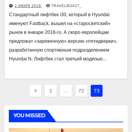
2 ИЮЛЯ 2019
TRAVELBOX27_
Стандартный лифтбек i30, который в Hyundai
именуют Fastback, вышел на «старосветский»
рынок в январе 2018-го. А скоро европейцам
предложат «заряженную» версию «пятидверки»,
разработанную спортивным подразделением
Hyundai N. Лифтбек стал третьей моделью…
Пагинация
1
…
72
73
записей
YOU MISSED