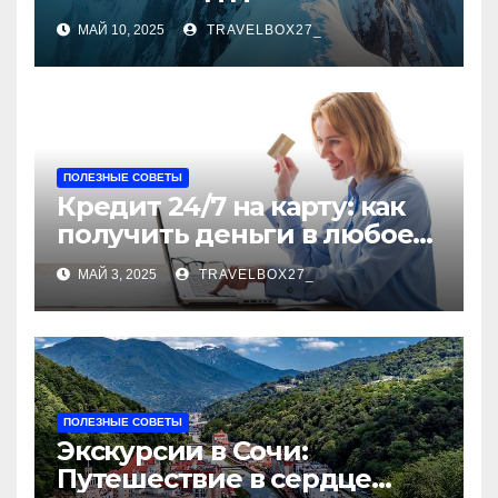
покорителя высочайшей
МАЙ 10, 2025
TRAVELBOX27_
вершины Европы
ПОЛЕЗНЫЕ СОВЕТЫ
Кредит 24/7 на карту: как
получить деньги в любое
время суток
МАЙ 3, 2025
TRAVELBOX27_
ПОЛЕЗНЫЕ СОВЕТЫ
Экскурсии в Сочи:
Путешествие в сердце