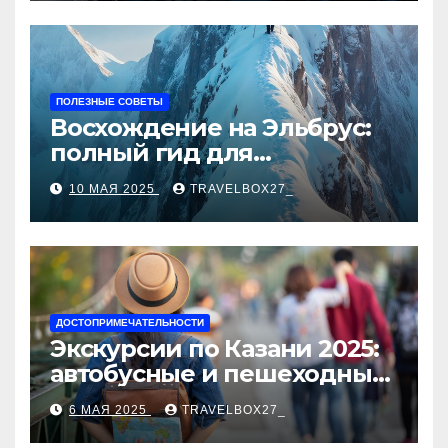
ПОЛЕЗНЫЕ СОВЕТЫ
Восхождение на Эльбрус:
полный гид для
покорителя высочайшей
10 МАЯ 2025
TRAVELBOX27_
вершины Европы
ДОСТОПРИМЕЧАТЕЛЬНОСТИ
Экскурсии по Казани 2025:
автобусные и пешеходные
туры от туроператора
6 МАЯ 2025
TRAVELBOX27_
«Казан360»