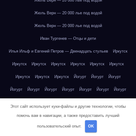
Жюль Верн — 20 000 лье под водой
Жюль Верн — 20 000 лье под водой
Жюль Верн — 20 000 лье под водой
Иван Тургенев — Отцы и дети
Илья Ильф и Евгений Петров — Двенадцать стульев
Иркутск
Иркутск
Иркутск
Иркутск
Иркутск
Иркутск
Иркутск
Иркутск
Иркутск
Иркутск
Йогурт
Йогурт
Йогурт
Йогурт
Йогурт
Йогурт
Йогурт
Йогурт
Йогурт
Йогурт
Йогурт
Йогурт
Йогурт
Йогурт
Йогурт
Казань
Казань
Этот сайт использует куки-файлы и другие технологии, чтобы
Казань
Казань
Казань
Казань
Казань
Калининград
помочь вам в навигации, а также предоставить лучший
пользовательский опыт.
OK
Калининград
Калининград
Калининград
Калининград